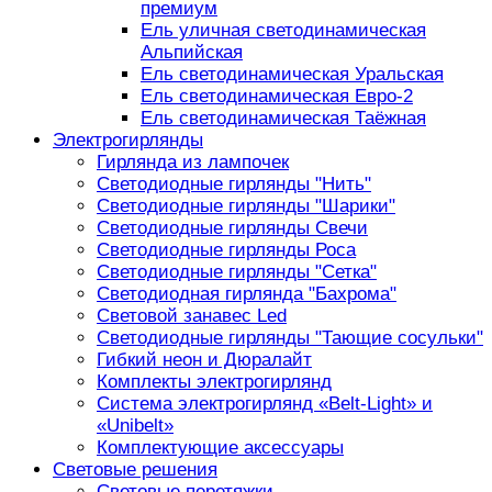
премиум
Ель уличная светодинамическая
Альпийская
Ель светодинамическая Уральская
Ель светодинамическая Евро-2
Ель светодинамическая Таёжная
Электрогирлянды
Гирлянда из лампочек
Светодиодные гирлянды "Нить"
Светодиодные гирлянды "Шарики"
Светодиодные гирлянды Свечи
Светодиодные гирлянды Роса
Светодиодные гирлянды "Сетка"
Светодиодная гирлянда "Бахрома"
Световой занавес Led
Светодиодные гирлянды "Тающие сосульки"
Гибкий неон и Дюралайт
Комплекты электрогирлянд
Система электрогирлянд «Belt-Light» и
«Unibelt»
Комплектующие аксессуары
Световые решения
Световые перетяжки