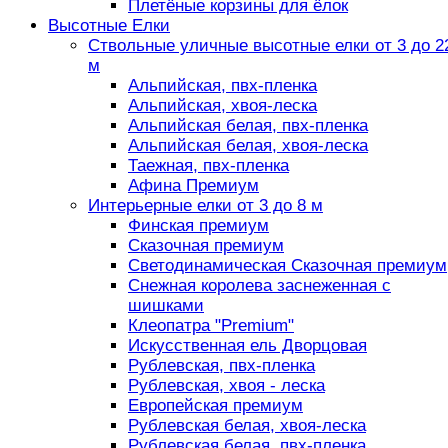
Плетёные корзины для ёлок
Высотные Елки
Ствольные уличные высотные елки от 3 до 2
м
Альпийская, пвх-пленка
Альпийская, хвоя-леска
Альпийская белая, пвх-пленка
Альпийская белая, хвоя-леска
Таежная, пвх-пленка
Афина Премиум
Интерьерные елки от 3 до 8 м
Финская премиум
Сказочная премиум
Светодинамическая Сказочная премиум
Снежная королева заснеженная с
шишками
Клеопатра "Premium"
Искусственная ель Дворцовая
Рублевская, пвх-пленка
Рублевская, хвоя - леска
Европейская премиум
Рублевская белая, хвоя-леска
Рублевская белая, пвх-пленка