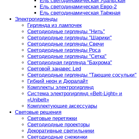
Ель светодинамическая Уральская
Ель светодинамическая Евро-2
Ель светодинамическая Таёжная
Электрогирлянды
Гирлянда из лампочек
Светодиодные гирлянды "Нить"
Светодиодные гирлянды "Шарики"
Светодиодные гирлянды Свечи
Светодиодные гирлянды Роса
Светодиодные гирлянды "Сетка"
Светодиодная гирлянда "Бахрома"
Световой занавес Led
Светодиодные гирлянды "Тающие сосульки"
Гибкий неон и Дюралайт
Комплекты электрогирлянд
Система электрогирлянд «Belt-Light» и
«Unibelt»
Комплектующие аксессуары
Световые решения
Световые перетяжки
Светодиодные проекторы
Декоративные светильники
Светодиодные снежинки