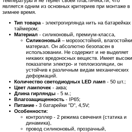
температуры и не теряет своей пластичности, что
является одним из основных критериев при монтаже в
зимнее время.
Тип товара
- электрогирлянда нить на батарейках
таймером;
Материал
- силиконовый, премиум-класса,
Силиконовый
– морозостойкий, влагостойк
материал. Он абсолютно безопасен в
использовании. Не содержит и не выделяет
никаких вредоносных веществ. Имеет высок
показатели электро- и теплоизоляции, он
устойчив к различным видам механических
деформаций.
Количество светодиодных LED ламп
- 50 шт.;
Цвет лампочек
- аква;
Длина
гирлянды
- 5 м.;
Влагозащищенность
- IP65;
Питание -
3 батарейки "D", 4,5V;
Особенности:
контроллер - 2 режима свечения (статика и
динамика),
провод силиконовый, прозрачный,