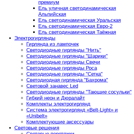
премиум
Ель уличная светодинамическая
Альпийская
Ель светодинамическая Уральская
Ель светодинамическая Евро-2
Ель светодинамическая Таёжная
Электрогирлянды
Гирлянда из лампочек
Светодиодные гирлянды "Нить"
Светодиодные гирлянды "Шарики"
Светодиодные гирлянды Свечи
Светодиодные гирлянды Роса
Светодиодные гирлянды "Сетка"
Светодиодная гирлянда "Бахрома"
Световой занавес Led
Светодиодные гирлянды "Тающие сосульки"
Гибкий неон и Дюралайт
Комплекты электрогирлянд
Система электрогирлянд «Belt-Light» и
«Unibelt»
Комплектующие аксессуары
Световые решения
Световые перетяжки