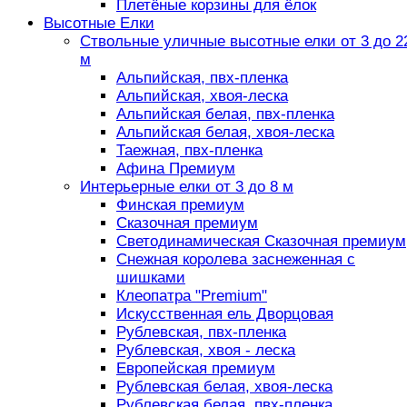
Плетёные корзины для ёлок
Высотные Елки
Ствольные уличные высотные елки от 3 до 2
м
Альпийская, пвх-пленка
Альпийская, хвоя-леска
Альпийская белая, пвх-пленка
Альпийская белая, хвоя-леска
Таежная, пвх-пленка
Афина Премиум
Интерьерные елки от 3 до 8 м
Финская премиум
Сказочная премиум
Светодинамическая Сказочная премиум
Снежная королева заснеженная с
шишками
Клеопатра "Premium"
Искусственная ель Дворцовая
Рублевская, пвх-пленка
Рублевская, хвоя - леска
Европейская премиум
Рублевская белая, хвоя-леска
Рублевская белая, пвх-пленка