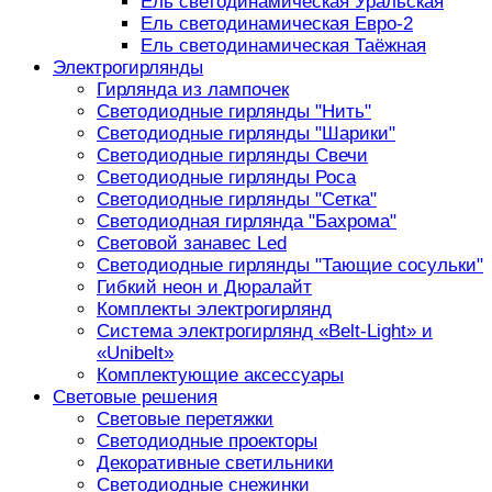
Ель светодинамическая Уральская
Ель светодинамическая Евро-2
Ель светодинамическая Таёжная
Электрогирлянды
Гирлянда из лампочек
Светодиодные гирлянды "Нить"
Светодиодные гирлянды "Шарики"
Светодиодные гирлянды Свечи
Светодиодные гирлянды Роса
Светодиодные гирлянды "Сетка"
Светодиодная гирлянда "Бахрома"
Световой занавес Led
Светодиодные гирлянды "Тающие сосульки"
Гибкий неон и Дюралайт
Комплекты электрогирлянд
Система электрогирлянд «Belt-Light» и
«Unibelt»
Комплектующие аксессуары
Световые решения
Световые перетяжки
Светодиодные проекторы
Декоративные светильники
Светодиодные снежинки