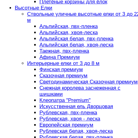
Плетёные корзины для ёлок
Высотные Елки
Ствольные уличные высотные елки от 3 до 2
м
Альпийская, пвх-пленка
Альпийская, хвоя-леска
Альпийская белая, пвх-пленка
Альпийская белая, хвоя-леска
Таежная, пвх-пленка
Афина Премиум
Интерьерные елки от 3 до 8 м
Финская премиум
Сказочная премиум
Светодинамическая Сказочная премиум
Снежная королева заснеженная с
шишками
Клеопатра "Premium"
Искусственная ель Дворцовая
Рублевская, пвх-пленка
Рублевская, хвоя - леска
Европейская премиум
Рублевская белая, хвоя-леска
Рублевская белая, пвх-пленка