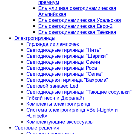
премиум
Ель уличная светодинамическая
Альпийская
Ель светодинамическая Уральская
Ель светодинамическая Евро-2
Ель светодинамическая Таёжная
Электрогирлянды
Гирлянда из лампочек
Светодиодные гирлянды "Нить"
Светодиодные гирлянды "Шарики"
Светодиодные гирлянды Свечи
Светодиодные гирлянды Роса
Светодиодные гирлянды "Сетка"
Светодиодная гирлянда "Бахрома"
Световой занавес Led
Светодиодные гирлянды "Тающие сосульки"
Гибкий неон и Дюралайт
Комплекты электрогирлянд
Система электрогирлянд «Belt-Light» и
«Unibelt»
Комплектующие аксессуары
Световые решения
Световые перетяжки