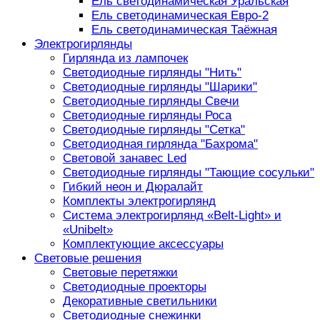
Ель светодинамическая Уральская
Ель светодинамическая Евро-2
Ель светодинамическая Таёжная
Электрогирлянды
Гирлянда из лампочек
Светодиодные гирлянды "Нить"
Светодиодные гирлянды "Шарики"
Светодиодные гирлянды Свечи
Светодиодные гирлянды Роса
Светодиодные гирлянды "Сетка"
Светодиодная гирлянда "Бахрома"
Световой занавес Led
Светодиодные гирлянды "Тающие сосульки"
Гибкий неон и Дюралайт
Комплекты электрогирлянд
Система электрогирлянд «Belt-Light» и
«Unibelt»
Комплектующие аксессуары
Световые решения
Световые перетяжки
Светодиодные проекторы
Декоративные светильники
Светодиодные снежинки