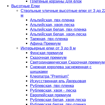
Плетёные корзины для ёлок
Высотные Елки
Ствольные уличные высотные елки от 3 до 2
м
Альпийская, пвх-пленка
Альпийская, хвоя-леска
Альпийская белая, пвх-пленка
Альпийская белая, хвоя-леска
Таежная, пвх-пленка
Афина Премиум
Интерьерные елки от 3 до 8 м
Финская премиум
Сказочная премиум
Светодинамическая Сказочная премиум
Снежная королева заснеженная с
шишками
Клеопатра "Premium"
Искусственная ель Дворцовая
Рублевская, пвх-пленка
Рублевская, хвоя - леска
Европейская премиум
Рублевская белая, хвоя-леска
Рублевская белая, пвх-пленка