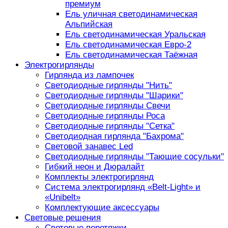
премиум
Ель уличная светодинамическая
Альпийская
Ель светодинамическая Уральская
Ель светодинамическая Евро-2
Ель светодинамическая Таёжная
Электрогирлянды
Гирлянда из лампочек
Светодиодные гирлянды "Нить"
Светодиодные гирлянды "Шарики"
Светодиодные гирлянды Свечи
Светодиодные гирлянды Роса
Светодиодные гирлянды "Сетка"
Светодиодная гирлянда "Бахрома"
Световой занавес Led
Светодиодные гирлянды "Тающие сосульки"
Гибкий неон и Дюралайт
Комплекты электрогирлянд
Система электрогирлянд «Belt-Light» и
«Unibelt»
Комплектующие аксессуары
Световые решения
Световые перетяжки