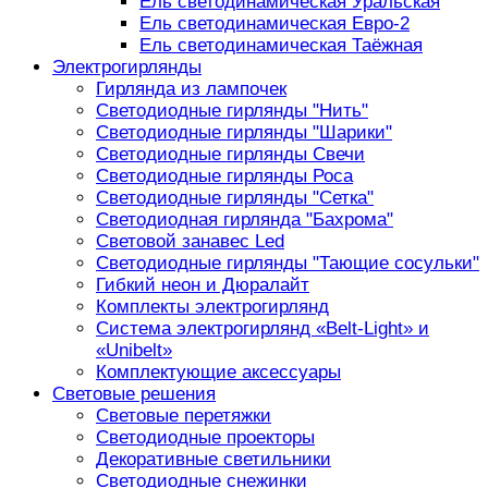
Ель светодинамическая Уральская
Ель светодинамическая Евро-2
Ель светодинамическая Таёжная
Электрогирлянды
Гирлянда из лампочек
Светодиодные гирлянды "Нить"
Светодиодные гирлянды "Шарики"
Светодиодные гирлянды Свечи
Светодиодные гирлянды Роса
Светодиодные гирлянды "Сетка"
Светодиодная гирлянда "Бахрома"
Световой занавес Led
Светодиодные гирлянды "Тающие сосульки"
Гибкий неон и Дюралайт
Комплекты электрогирлянд
Система электрогирлянд «Belt-Light» и
«Unibelt»
Комплектующие аксессуары
Световые решения
Световые перетяжки
Светодиодные проекторы
Декоративные светильники
Светодиодные снежинки