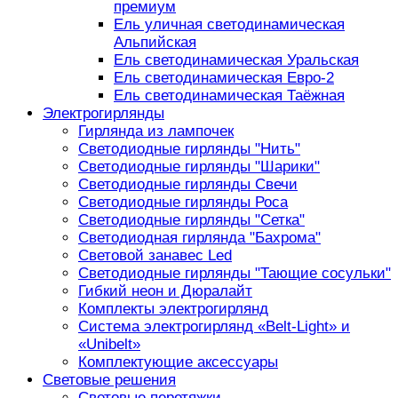
премиум
Ель уличная светодинамическая
Альпийская
Ель светодинамическая Уральская
Ель светодинамическая Евро-2
Ель светодинамическая Таёжная
Электрогирлянды
Гирлянда из лампочек
Светодиодные гирлянды "Нить"
Светодиодные гирлянды "Шарики"
Светодиодные гирлянды Свечи
Светодиодные гирлянды Роса
Светодиодные гирлянды "Сетка"
Светодиодная гирлянда "Бахрома"
Световой занавес Led
Светодиодные гирлянды "Тающие сосульки"
Гибкий неон и Дюралайт
Комплекты электрогирлянд
Система электрогирлянд «Belt-Light» и
«Unibelt»
Комплектующие аксессуары
Световые решения
Световые перетяжки