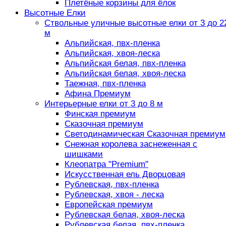
Плетёные корзины для ёлок
Высотные Елки
Ствольные уличные высотные елки от 3 до 2
м
Альпийская, пвх-пленка
Альпийская, хвоя-леска
Альпийская белая, пвх-пленка
Альпийская белая, хвоя-леска
Таежная, пвх-пленка
Афина Премиум
Интерьерные елки от 3 до 8 м
Финская премиум
Сказочная премиум
Светодинамическая Сказочная премиум
Снежная королева заснеженная с
шишками
Клеопатра "Premium"
Искусственная ель Дворцовая
Рублевская, пвх-пленка
Рублевская, хвоя - леска
Европейская премиум
Рублевская белая, хвоя-леска
Рублевская белая, пвх-пленка