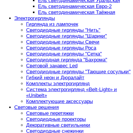
Ель светодинамическая Уральская
Ель светодинамическая Евро-2
Ель светодинамическая Таёжная
Электрогирлянды
Гирлянда из лампочек
Светодиодные гирлянды "Нить"
Светодиодные гирлянды "Шарики"
Светодиодные гирлянды Свечи
Светодиодные гирлянды Роса
Светодиодные гирлянды "Сетка"
Светодиодная гирлянда "Бахрома"
Световой занавес Led
Светодиодные гирлянды "Тающие сосульки"
Гибкий неон и Дюралайт
Комплекты электрогирлянд
Система электрогирлянд «Belt-Light» и
«Unibelt»
Комплектующие аксессуары
Световые решения
Световые перетяжки
Светодиодные проекторы
Декоративные светильники
Светодиодные снежинки