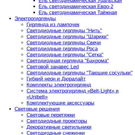
Ель светодинамическая Уральская
Ель светодинамическая Евро-2
Ель светодинамическая Таёжная
Электрогирлянды
Гирлянда из лампочек
Светодиодные гирлянды "Нить"
Светодиодные гирлянды "Шарики"
Светодиодные гирлянды Свечи
Светодиодные гирлянды Роса
Светодиодные гирлянды "Сетка"
Светодиодная гирлянда "Бахрома"
Световой занавес Led
Светодиодные гирлянды "Тающие сосульки"
Гибкий неон и Дюралайт
Комплекты электрогирлянд
Система электрогирлянд «Belt-Light» и
«Unibelt»
Комплектующие аксессуары
Световые решения
Световые перетяжки
Светодиодные проекторы
Декоративные светильники
Светодиодные снежинки