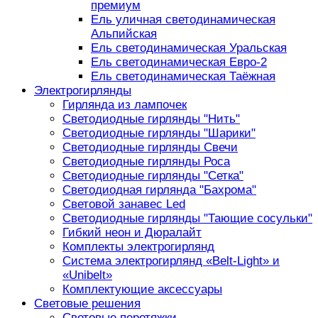
премиум
Ель уличная светодинамическая
Альпийская
Ель светодинамическая Уральская
Ель светодинамическая Евро-2
Ель светодинамическая Таёжная
Электрогирлянды
Гирлянда из лампочек
Светодиодные гирлянды "Нить"
Светодиодные гирлянды "Шарики"
Светодиодные гирлянды Свечи
Светодиодные гирлянды Роса
Светодиодные гирлянды "Сетка"
Светодиодная гирлянда "Бахрома"
Световой занавес Led
Светодиодные гирлянды "Тающие сосульки"
Гибкий неон и Дюралайт
Комплекты электрогирлянд
Система электрогирлянд «Belt-Light» и
«Unibelt»
Комплектующие аксессуары
Световые решения
Световые перетяжки