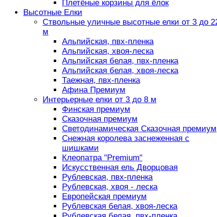
Плетёные корзины для ёлок
Высотные Елки
Ствольные уличные высотные елки от 3 до 2
м
Альпийская, пвх-пленка
Альпийская, хвоя-леска
Альпийская белая, пвх-пленка
Альпийская белая, хвоя-леска
Таежная, пвх-пленка
Афина Премиум
Интерьерные елки от 3 до 8 м
Финская премиум
Сказочная премиум
Светодинамическая Сказочная премиум
Снежная королева заснеженная с
шишками
Клеопатра "Premium"
Искусственная ель Дворцовая
Рублевская, пвх-пленка
Рублевская, хвоя - леска
Европейская премиум
Рублевская белая, хвоя-леска
Рублевская белая, пвх-пленка