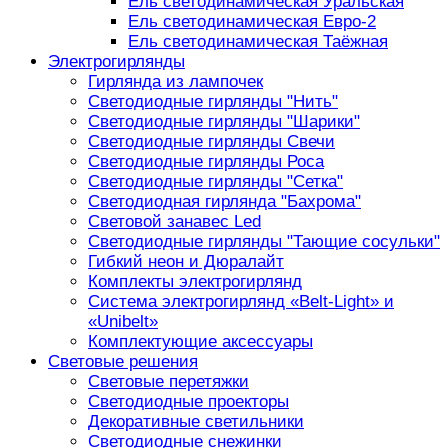
Ель светодинамическая Уральская
Ель светодинамическая Евро-2
Ель светодинамическая Таёжная
Электрогирлянды
Гирлянда из лампочек
Светодиодные гирлянды "Нить"
Светодиодные гирлянды "Шарики"
Светодиодные гирлянды Свечи
Светодиодные гирлянды Роса
Светодиодные гирлянды "Сетка"
Светодиодная гирлянда "Бахрома"
Световой занавес Led
Светодиодные гирлянды "Тающие сосульки"
Гибкий неон и Дюралайт
Комплекты электрогирлянд
Система электрогирлянд «Belt-Light» и
«Unibelt»
Комплектующие аксессуары
Световые решения
Световые перетяжки
Светодиодные проекторы
Декоративные светильники
Светодиодные снежинки