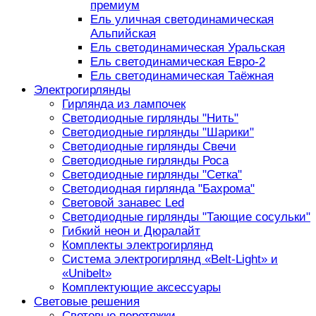
премиум
Ель уличная светодинамическая
Альпийская
Ель светодинамическая Уральская
Ель светодинамическая Евро-2
Ель светодинамическая Таёжная
Электрогирлянды
Гирлянда из лампочек
Светодиодные гирлянды "Нить"
Светодиодные гирлянды "Шарики"
Светодиодные гирлянды Свечи
Светодиодные гирлянды Роса
Светодиодные гирлянды "Сетка"
Светодиодная гирлянда "Бахрома"
Световой занавес Led
Светодиодные гирлянды "Тающие сосульки"
Гибкий неон и Дюралайт
Комплекты электрогирлянд
Система электрогирлянд «Belt-Light» и
«Unibelt»
Комплектующие аксессуары
Световые решения
Световые перетяжки