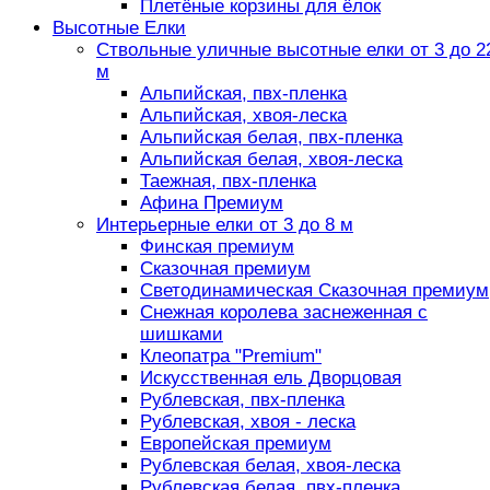
Плетёные корзины для ёлок
Высотные Елки
Ствольные уличные высотные елки от 3 до 2
м
Альпийская, пвх-пленка
Альпийская, хвоя-леска
Альпийская белая, пвх-пленка
Альпийская белая, хвоя-леска
Таежная, пвх-пленка
Афина Премиум
Интерьерные елки от 3 до 8 м
Финская премиум
Сказочная премиум
Светодинамическая Сказочная премиум
Снежная королева заснеженная с
шишками
Клеопатра "Premium"
Искусственная ель Дворцовая
Рублевская, пвх-пленка
Рублевская, хвоя - леска
Европейская премиум
Рублевская белая, хвоя-леска
Рублевская белая, пвх-пленка