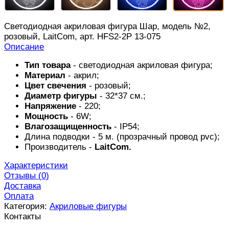
Светодиодная акриловая фигура Шар, модель №2,
розовый, LaitCom, арт. HFS2-2P 13-075
Описание
Тип товара
- светодиодная акриловая фигура;
Материал
- акрил;
Цвет свечения
- розовый;
Диаметр фигуры
- 32*37 см.;
Напряжение
- 220;
Мощность
- 6W;
Влагозащищенность
- IP54;
Длина подводки - 5 м. (прозрачный провод pvc);
Производитель -
LaitCom.
Характеристики
Отзывы (
0
)
Доставка
Оплата
Категория:
Акриловые фигуры
Контакты