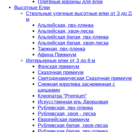
Плетёные корзины для ёлок
Высотные Елки
Ствольные уличные высотные елки от 3 до 2
м
Альпийская, пвх-пленка
Альпийская, хвоя-леска
Альпийская белая, пвх-пленка
Альпийская белая, хвоя-леска
Таежная, пвх-пленка
Афина Премиум
Интерьерные елки от 3 до 8 м
Финская премиум
Сказочная премиум
Светодинамическая Сказочная премиум
Снежная королева заснеженная с
шишками
Клеопатра "Premium"
Искусственная ель Дворцовая
Рублевская, пвх-пленка
Рублевская, хвоя - леска
Европейская премиум
Рублевская белая, хвоя-леска
Рублевская белая, пвх-пленка