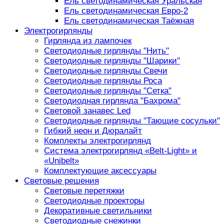
Ель светодинамическая Уральская
Ель светодинамическая Евро-2
Ель светодинамическая Таёжная
Электрогирлянды
Гирлянда из лампочек
Светодиодные гирлянды "Нить"
Светодиодные гирлянды "Шарики"
Светодиодные гирлянды Свечи
Светодиодные гирлянды Роса
Светодиодные гирлянды "Сетка"
Светодиодная гирлянда "Бахрома"
Световой занавес Led
Светодиодные гирлянды "Тающие сосульки"
Гибкий неон и Дюралайт
Комплекты электрогирлянд
Система электрогирлянд «Belt-Light» и
«Unibelt»
Комплектующие аксессуары
Световые решения
Световые перетяжки
Светодиодные проекторы
Декоративные светильники
Светодиодные снежинки