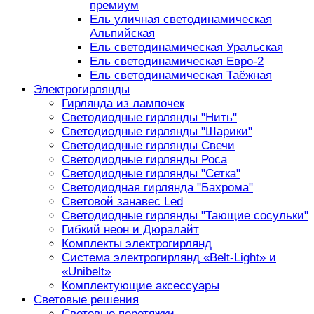
премиум
Ель уличная светодинамическая
Альпийская
Ель светодинамическая Уральская
Ель светодинамическая Евро-2
Ель светодинамическая Таёжная
Электрогирлянды
Гирлянда из лампочек
Светодиодные гирлянды "Нить"
Светодиодные гирлянды "Шарики"
Светодиодные гирлянды Свечи
Светодиодные гирлянды Роса
Светодиодные гирлянды "Сетка"
Светодиодная гирлянда "Бахрома"
Световой занавес Led
Светодиодные гирлянды "Тающие сосульки"
Гибкий неон и Дюралайт
Комплекты электрогирлянд
Система электрогирлянд «Belt-Light» и
«Unibelt»
Комплектующие аксессуары
Световые решения
Световые перетяжки