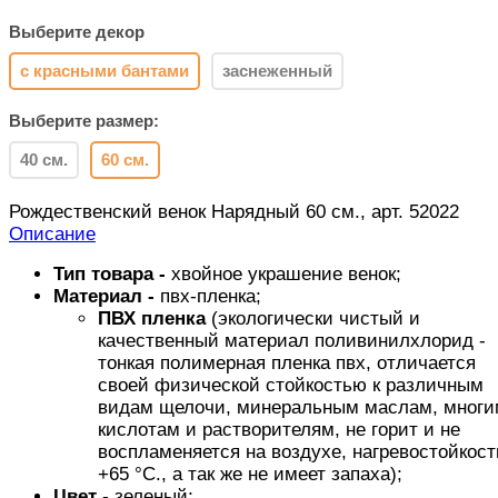
Выберите декор
с красными бантами
заснеженный
Выберите размер:
40 см.
60 см.
Рождественский венок Нарядный 60 см., арт. 52022
Описание
Тип товара -
хвойное украшение венок;
Материал -
пвх-пленка;
ПВХ пленка
(экологически чистый и
качественный материал поливинилхлорид -
тонкая полимерная пленка пвх, отличается
своей физической стойкостью к различным
видам щелочи, минеральным маслам, многи
кислотам и растворителям, не горит и не
воспламеняется на воздухе, нагревостойкост
+65 °C., а так же не имеет запаха);
Цвет
- зеленый;