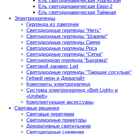
Ель светодинамическая Уральская
Ель светодинамическая Евро-2
Ель светодинамическая Таёжная
Электрогирлянды
Гирлянда из лампочек
Светодиодные гирлянды "Нить"
Светодиодные гирлянды "Шарики"
Светодиодные гирлянды Свечи
Светодиодные гирлянды Роса
Светодиодные гирлянды "Сетка"
Светодиодная гирлянда "Бахрома"
Световой занавес Led
Светодиодные гирлянды "Тающие сосульки"
Гибкий неон и Дюралайт
Комплекты электрогирлянд
Система электрогирлянд «Belt-Light» и
«Unibelt»
Комплектующие аксессуары
Световые решения
Световые перетяжки
Светодиодные проекторы
Декоративные светильники
Светодиодные снежинки