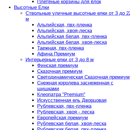
Плетёные корзины для ёлок
Высотные Елки
Ствольные уличные высотные елки от 3 до 2
м
Альпийская, пвх-пленка
Альпийская, хвоя-леска
Альпийская белая, пвх-пленка
Альпийская белая, хвоя-леска
Таежная, пвх-пленка
Афина Премиум
Интерьерные елки от 3 до 8 м
Финская премиум
Сказочная премиум
Светодинамическая Сказочная премиум
Снежная королева заснеженная с
шишками
Клеопатра "Premium"
Искусственная ель Дворцовая
Рублевская, пвх-пленка
Рублевская, хвоя - леска
Европейская премиум
Рублевская белая, хвоя-леска
Рублевская белая, пвх-пленка