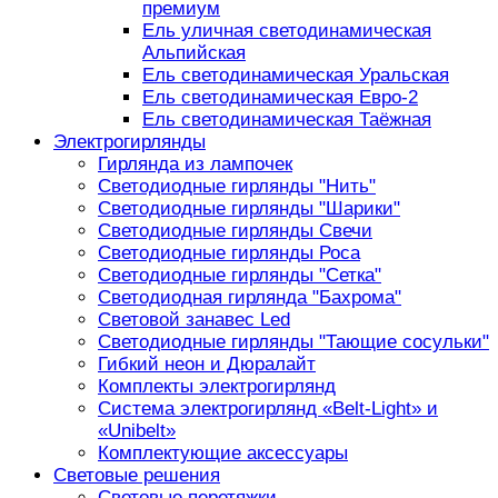
премиум
Ель уличная светодинамическая
Альпийская
Ель светодинамическая Уральская
Ель светодинамическая Евро-2
Ель светодинамическая Таёжная
Электрогирлянды
Гирлянда из лампочек
Светодиодные гирлянды "Нить"
Светодиодные гирлянды "Шарики"
Светодиодные гирлянды Свечи
Светодиодные гирлянды Роса
Светодиодные гирлянды "Сетка"
Светодиодная гирлянда "Бахрома"
Световой занавес Led
Светодиодные гирлянды "Тающие сосульки"
Гибкий неон и Дюралайт
Комплекты электрогирлянд
Система электрогирлянд «Belt-Light» и
«Unibelt»
Комплектующие аксессуары
Световые решения
Световые перетяжки