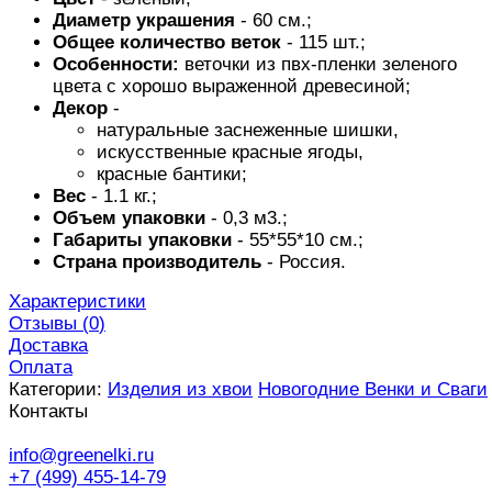
Диаметр украшения
- 60 см.;
Общее количество веток
- 115 шт.;
Особенности:
веточки из пвх-пленки зеленого
цвета с хорошо выраженной древесиной;
Декор
-
натуральные заснеженные шишки,
искусственные красные ягоды,
красные бантики;
Вес
- 1.1 кг.;
Объем упаковки
- 0,3 м3.;
Габариты упаковки
- 55*55*10 см.;
Страна производитель
- Россия.
Характеристики
Отзывы (
0
)
Доставка
Оплата
Категории:
Изделия из хвои
Новогодние Венки и Сваги
Контакты
info@greenelki.ru
+7 (499) 455-14-79