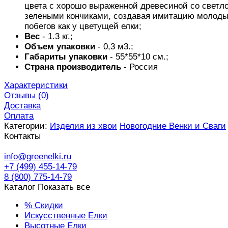
цвета с хорошо выраженной древесиной со светл
зелеными кончиками, создавая имитацию молод
побегов как у цветущей елки;
Вес
- 1.3 кг.;
Объем упаковки
- 0,3 м3.;
Габариты упаковки
- 55*55*10 см.;
Страна производитель
- Россия
Характеристики
Отзывы (
0
)
Доставка
Оплата
Категории:
Изделия из хвои
Новогодние Венки и Сваги
Контакты
info@greenelki.ru
+7 (499) 455-14-79
8 (800) 775-14-79
Каталог
Показать все
% Скидки
Искусственные Елки
Высотные Елки