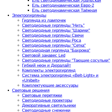
Ель светодинамическая Уральская
Ель светодинамическая Евро-2
Ель светодинамическая Таёжная
Электрогирлянды
Гирлянда из лампочек
Светодиодные гирлянды "Нить"
Светодиодные гирлянды "Шарики"
Светодиодные гирлянды Свечи
Светодиодные гирлянды Роса
Светодиодные гирлянды "Сетка"
Светодиодная гирлянда "Бахрома"
Световой занавес Led
Светодиодные гирлянды "Тающие сосульки"
Гибкий неон и Дюралайт
Комплекты электрогирлянд
Система электрогирлянд «Belt-Light» и
«Unibelt»
Комплектующие аксессуары
Световые решения
Световые перетяжки
Светодиодные проекторы
Декоративные светильники
Светодиодные снежинки