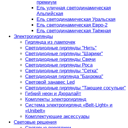
премиум
Ель уличная светодинамическая
Альпийская
Ель светодинамическая Уральская
Ель светодинамическая Евро-2
Ель светодинамическая Таёжная
Электрогирлянды
Гирлянда из лампочек
Светодиодные гирлянды "Нить"
Светодиодные гирлянды "Шарики"
Светодиодные гирлянды Свечи
Светодиодные гирлянды Роса
Светодиодные гирлянды "Сетка"
Светодиодная гирлянда "Бахрома"
Световой занавес Led
Светодиодные гирлянды "Тающие сосульки"
Гибкий неон и Дюралайт
Комплекты электрогирлянд
Система электрогирлянд «Belt-Light» и
«Unibelt»
Комплектующие аксессуары
Световые решения
Световые перетяжки