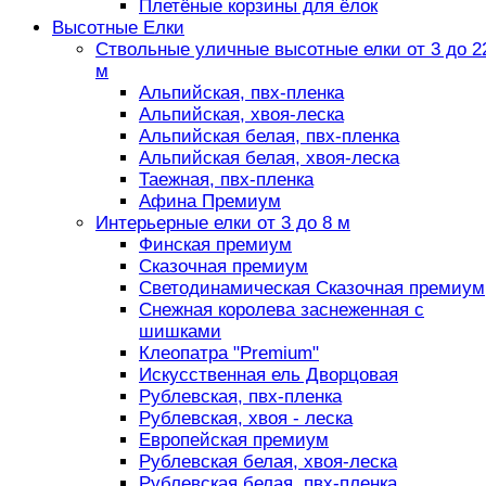
Плетёные корзины для ёлок
Высотные Елки
Ствольные уличные высотные елки от 3 до 2
м
Альпийская, пвх-пленка
Альпийская, хвоя-леска
Альпийская белая, пвх-пленка
Альпийская белая, хвоя-леска
Таежная, пвх-пленка
Афина Премиум
Интерьерные елки от 3 до 8 м
Финская премиум
Сказочная премиум
Светодинамическая Сказочная премиум
Снежная королева заснеженная с
шишками
Клеопатра "Premium"
Искусственная ель Дворцовая
Рублевская, пвх-пленка
Рублевская, хвоя - леска
Европейская премиум
Рублевская белая, хвоя-леска
Рублевская белая, пвх-пленка