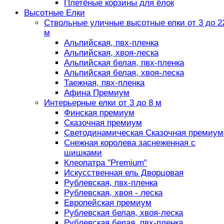
Плетёные корзины для ёлок
Высотные Елки
Ствольные уличные высотные елки от 3 до 2
м
Альпийская, пвх-пленка
Альпийская, хвоя-леска
Альпийская белая, пвх-пленка
Альпийская белая, хвоя-леска
Таежная, пвх-пленка
Афина Премиум
Интерьерные елки от 3 до 8 м
Финская премиум
Сказочная премиум
Светодинамическая Сказочная премиум
Снежная королева заснеженная с
шишками
Клеопатра "Premium"
Искусственная ель Дворцовая
Рублевская, пвх-пленка
Рублевская, хвоя - леска
Европейская премиум
Рублевская белая, хвоя-леска
Рублевская белая, пвх-пленка