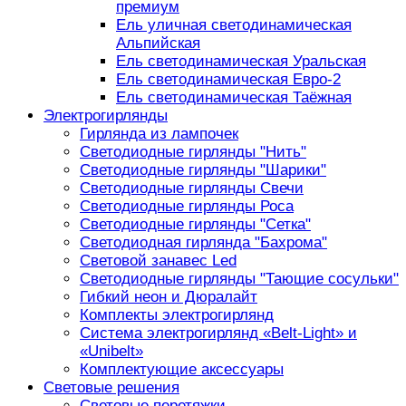
премиум
Ель уличная светодинамическая
Альпийская
Ель светодинамическая Уральская
Ель светодинамическая Евро-2
Ель светодинамическая Таёжная
Электрогирлянды
Гирлянда из лампочек
Светодиодные гирлянды "Нить"
Светодиодные гирлянды "Шарики"
Светодиодные гирлянды Свечи
Светодиодные гирлянды Роса
Светодиодные гирлянды "Сетка"
Светодиодная гирлянда "Бахрома"
Световой занавес Led
Светодиодные гирлянды "Тающие сосульки"
Гибкий неон и Дюралайт
Комплекты электрогирлянд
Система электрогирлянд «Belt-Light» и
«Unibelt»
Комплектующие аксессуары
Световые решения
Световые перетяжки