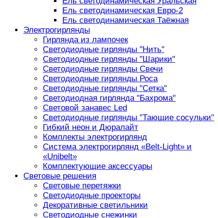
Ель светодинамическая Уральская
Ель светодинамическая Евро-2
Ель светодинамическая Таёжная
Электрогирлянды
Гирлянда из лампочек
Светодиодные гирлянды "Нить"
Светодиодные гирлянды "Шарики"
Светодиодные гирлянды Свечи
Светодиодные гирлянды Роса
Светодиодные гирлянды "Сетка"
Светодиодная гирлянда "Бахрома"
Световой занавес Led
Светодиодные гирлянды "Тающие сосульки"
Гибкий неон и Дюралайт
Комплекты электрогирлянд
Система электрогирлянд «Belt-Light» и
«Unibelt»
Комплектующие аксессуары
Световые решения
Световые перетяжки
Светодиодные проекторы
Декоративные светильники
Светодиодные снежинки