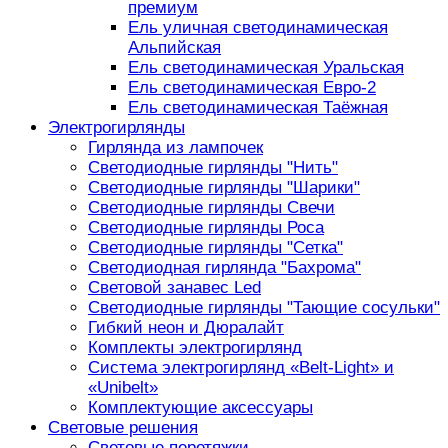
премиум
Ель уличная светодинамическая
Альпийская
Ель светодинамическая Уральская
Ель светодинамическая Евро-2
Ель светодинамическая Таёжная
Электрогирлянды
Гирлянда из лампочек
Светодиодные гирлянды "Нить"
Светодиодные гирлянды "Шарики"
Светодиодные гирлянды Свечи
Светодиодные гирлянды Роса
Светодиодные гирлянды "Сетка"
Светодиодная гирлянда "Бахрома"
Световой занавес Led
Светодиодные гирлянды "Тающие сосульки"
Гибкий неон и Дюралайт
Комплекты электрогирлянд
Система электрогирлянд «Belt-Light» и
«Unibelt»
Комплектующие аксессуары
Световые решения
Световые перетяжки