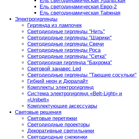
Ель светодинамическая Уральская
Ель светодинамическая Евро-2
Ель светодинамическая Таёжная
Электрогирлянды
Гирлянда из лампочек
Светодиодные гирлянды "Нить"
Светодиодные гирлянды "Шарики"
Светодиодные гирлянды Свечи
Светодиодные гирлянды Роса
Светодиодные гирлянды "Сетка"
Светодиодная гирлянда "Бахрома"
Световой занавес Led
Светодиодные гирлянды "Тающие сосульки"
Гибкий неон и Дюралайт
Комплекты электрогирлянд
Система электрогирлянд «Belt-Light» и
«Unibelt»
Комплектующие аксессуары
Световые решения
Световые перетяжки
Светодиодные проекторы
Декоративные светильники
Светодиодные снежинки