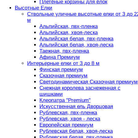
Плетёные корзины для ёлок
Высотные Елки
Ствольные уличные высотные елки от 3 до 2
м
Альпийская, пвх-пленка
Альпийская, хвоя-леска
Альпийская белая, пвх-пленка
Альпийская белая, хвоя-леска
Таежная, пвх-пленка
Афина Премиум
Интерьерные елки от 3 до 8 м
Финская премиум
Сказочная премиум
Светодинамическая Сказочная премиум
Снежная королева заснеженная с
шишками
Клеопатра "Premium"
Искусственная ель Дворцовая
Рублевская, пвх-пленка
Рублевская, хвоя - леска
Европейская премиум
Рублевская белая, хвоя-леска
Рублевская белая, пвх-пленка