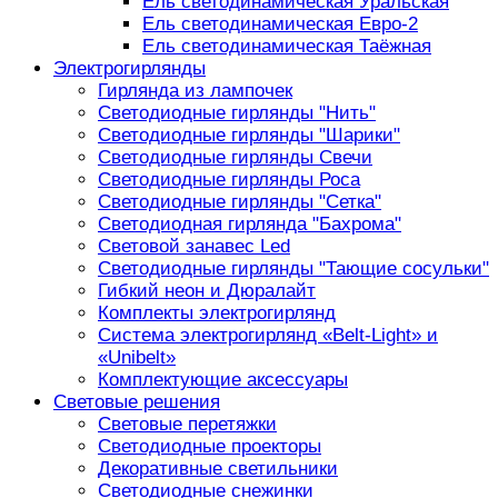
Ель светодинамическая Уральская
Ель светодинамическая Евро-2
Ель светодинамическая Таёжная
Электрогирлянды
Гирлянда из лампочек
Светодиодные гирлянды "Нить"
Светодиодные гирлянды "Шарики"
Светодиодные гирлянды Свечи
Светодиодные гирлянды Роса
Светодиодные гирлянды "Сетка"
Светодиодная гирлянда "Бахрома"
Световой занавес Led
Светодиодные гирлянды "Тающие сосульки"
Гибкий неон и Дюралайт
Комплекты электрогирлянд
Система электрогирлянд «Belt-Light» и
«Unibelt»
Комплектующие аксессуары
Световые решения
Световые перетяжки
Светодиодные проекторы
Декоративные светильники
Светодиодные снежинки