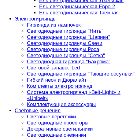
Ель светодинамическая Уральская
Ель светодинамическая Евро-2
Ель светодинамическая Таёжная
Электрогирлянды
Гирлянда из лампочек
Светодиодные гирлянды "Нить"
Светодиодные гирлянды "Шарики"
Светодиодные гирлянды Свечи
Светодиодные гирлянды Роса
Светодиодные гирлянды "Сетка"
Светодиодная гирлянда "Бахрома"
Световой занавес Led
Светодиодные гирлянды "Тающие сосульки"
Гибкий неон и Дюралайт
Комплекты электрогирлянд
Система электрогирлянд «Belt-Light» и
«Unibelt»
Комплектующие аксессуары
Световые решения
Световые перетяжки
Светодиодные проекторы
Декоративные светильники
Светодиодные снежинки