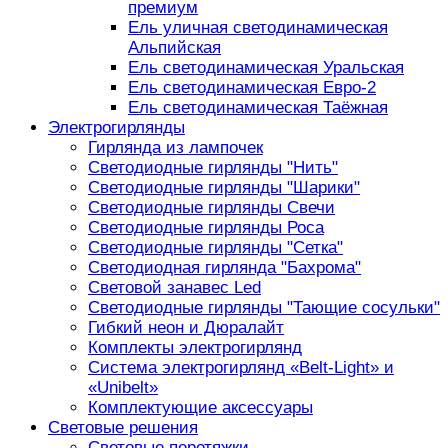
премиум
Ель уличная светодинамическая
Альпийская
Ель светодинамическая Уральская
Ель светодинамическая Евро-2
Ель светодинамическая Таёжная
Электрогирлянды
Гирлянда из лампочек
Светодиодные гирлянды "Нить"
Светодиодные гирлянды "Шарики"
Светодиодные гирлянды Свечи
Светодиодные гирлянды Роса
Светодиодные гирлянды "Сетка"
Светодиодная гирлянда "Бахрома"
Световой занавес Led
Светодиодные гирлянды "Тающие сосульки"
Гибкий неон и Дюралайт
Комплекты электрогирлянд
Система электрогирлянд «Belt-Light» и
«Unibelt»
Комплектующие аксессуары
Световые решения
Световые перетяжки