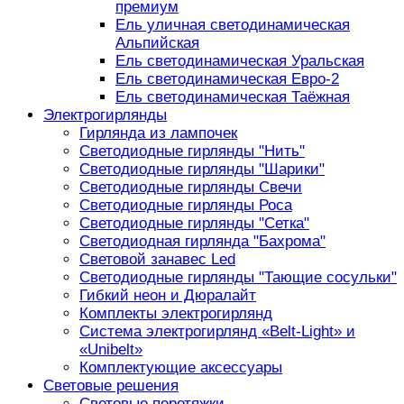
премиум
Ель уличная светодинамическая
Альпийская
Ель светодинамическая Уральская
Ель светодинамическая Евро-2
Ель светодинамическая Таёжная
Электрогирлянды
Гирлянда из лампочек
Светодиодные гирлянды "Нить"
Светодиодные гирлянды "Шарики"
Светодиодные гирлянды Свечи
Светодиодные гирлянды Роса
Светодиодные гирлянды "Сетка"
Светодиодная гирлянда "Бахрома"
Световой занавес Led
Светодиодные гирлянды "Тающие сосульки"
Гибкий неон и Дюралайт
Комплекты электрогирлянд
Система электрогирлянд «Belt-Light» и
«Unibelt»
Комплектующие аксессуары
Световые решения
Световые перетяжки