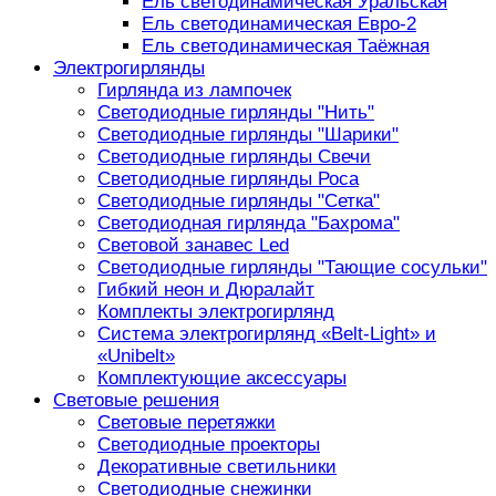
Ель светодинамическая Уральская
Ель светодинамическая Евро-2
Ель светодинамическая Таёжная
Электрогирлянды
Гирлянда из лампочек
Светодиодные гирлянды "Нить"
Светодиодные гирлянды "Шарики"
Светодиодные гирлянды Свечи
Светодиодные гирлянды Роса
Светодиодные гирлянды "Сетка"
Светодиодная гирлянда "Бахрома"
Световой занавес Led
Светодиодные гирлянды "Тающие сосульки"
Гибкий неон и Дюралайт
Комплекты электрогирлянд
Система электрогирлянд «Belt-Light» и
«Unibelt»
Комплектующие аксессуары
Световые решения
Световые перетяжки
Светодиодные проекторы
Декоративные светильники
Светодиодные снежинки