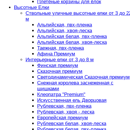
Плетёные корзины для ёлок
Высотные Елки
Ствольные уличные высотные елки от 3 до 2
м
Альпийская, пвх-пленка
Альпийская, хвоя-леска
Альпийская белая, пвх-пленка
Альпийская белая, хвоя-леска
Таежная, пвх-пленка
Афина Премиум
Интерьерные елки от 3 до 8 м
Финская премиум
Сказочная премиум
Светодинамическая Сказочная премиум
Снежная королева заснеженная с
шишками
Клеопатра "Premium"
Искусственная ель Дворцовая
Рублевская, пвх-пленка
Рублевская, хвоя - леска
Европейская премиум
Рублевская белая, хвоя-леска
Рублевская белая, пвх-пленка