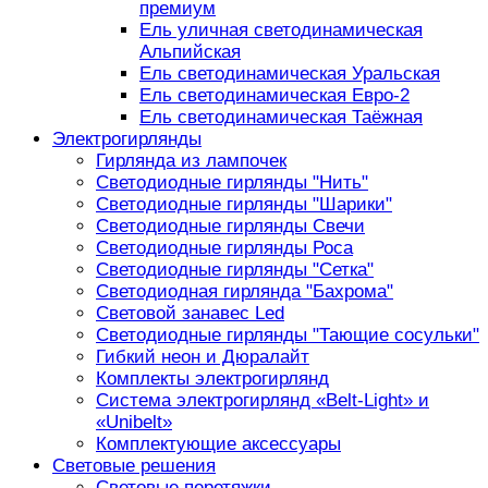
премиум
Ель уличная светодинамическая
Альпийская
Ель светодинамическая Уральская
Ель светодинамическая Евро-2
Ель светодинамическая Таёжная
Электрогирлянды
Гирлянда из лампочек
Светодиодные гирлянды "Нить"
Светодиодные гирлянды "Шарики"
Светодиодные гирлянды Свечи
Светодиодные гирлянды Роса
Светодиодные гирлянды "Сетка"
Светодиодная гирлянда "Бахрома"
Световой занавес Led
Светодиодные гирлянды "Тающие сосульки"
Гибкий неон и Дюралайт
Комплекты электрогирлянд
Система электрогирлянд «Belt-Light» и
«Unibelt»
Комплектующие аксессуары
Световые решения
Световые перетяжки