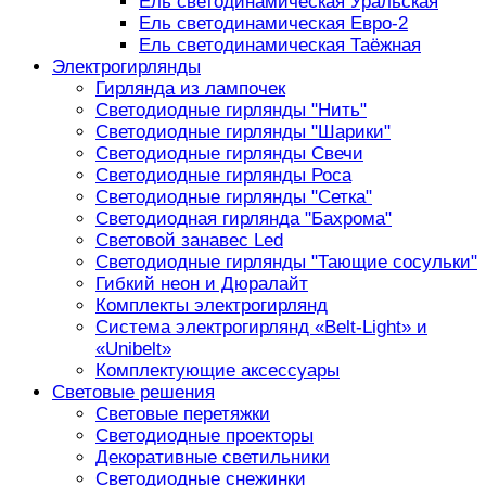
Ель светодинамическая Уральская
Ель светодинамическая Евро-2
Ель светодинамическая Таёжная
Электрогирлянды
Гирлянда из лампочек
Светодиодные гирлянды "Нить"
Светодиодные гирлянды "Шарики"
Светодиодные гирлянды Свечи
Светодиодные гирлянды Роса
Светодиодные гирлянды "Сетка"
Светодиодная гирлянда "Бахрома"
Световой занавес Led
Светодиодные гирлянды "Тающие сосульки"
Гибкий неон и Дюралайт
Комплекты электрогирлянд
Система электрогирлянд «Belt-Light» и
«Unibelt»
Комплектующие аксессуары
Световые решения
Световые перетяжки
Светодиодные проекторы
Декоративные светильники
Светодиодные снежинки