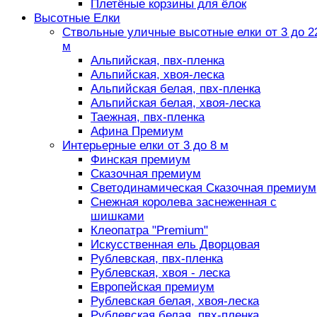
Плетёные корзины для ёлок
Высотные Елки
Ствольные уличные высотные елки от 3 до 2
м
Альпийская, пвх-пленка
Альпийская, хвоя-леска
Альпийская белая, пвх-пленка
Альпийская белая, хвоя-леска
Таежная, пвх-пленка
Афина Премиум
Интерьерные елки от 3 до 8 м
Финская премиум
Сказочная премиум
Светодинамическая Сказочная премиум
Снежная королева заснеженная с
шишками
Клеопатра "Premium"
Искусственная ель Дворцовая
Рублевская, пвх-пленка
Рублевская, хвоя - леска
Европейская премиум
Рублевская белая, хвоя-леска
Рублевская белая, пвх-пленка