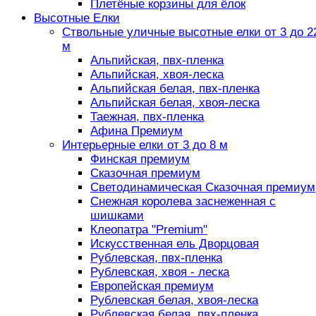
Плетёные корзины для ёлок
Высотные Елки
Ствольные уличные высотные елки от 3 до 2
м
Альпийская, пвх-пленка
Альпийская, хвоя-леска
Альпийская белая, пвх-пленка
Альпийская белая, хвоя-леска
Таежная, пвх-пленка
Афина Премиум
Интерьерные елки от 3 до 8 м
Финская премиум
Сказочная премиум
Светодинамическая Сказочная премиум
Снежная королева заснеженная с
шишками
Клеопатра "Premium"
Искусственная ель Дворцовая
Рублевская, пвх-пленка
Рублевская, хвоя - леска
Европейская премиум
Рублевская белая, хвоя-леска
Рублевская белая, пвх-пленка