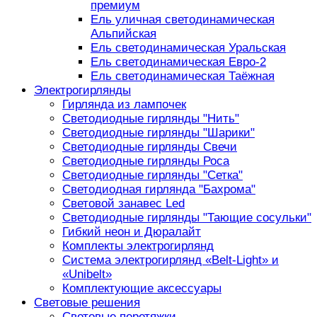
премиум
Ель уличная светодинамическая
Альпийская
Ель светодинамическая Уральская
Ель светодинамическая Евро-2
Ель светодинамическая Таёжная
Электрогирлянды
Гирлянда из лампочек
Светодиодные гирлянды "Нить"
Светодиодные гирлянды "Шарики"
Светодиодные гирлянды Свечи
Светодиодные гирлянды Роса
Светодиодные гирлянды "Сетка"
Светодиодная гирлянда "Бахрома"
Световой занавес Led
Светодиодные гирлянды "Тающие сосульки"
Гибкий неон и Дюралайт
Комплекты электрогирлянд
Система электрогирлянд «Belt-Light» и
«Unibelt»
Комплектующие аксессуары
Световые решения
Световые перетяжки