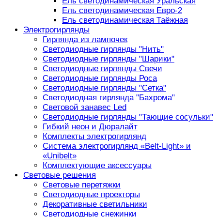
Ель светодинамическая Уральская
Ель светодинамическая Евро-2
Ель светодинамическая Таёжная
Электрогирлянды
Гирлянда из лампочек
Светодиодные гирлянды "Нить"
Светодиодные гирлянды "Шарики"
Светодиодные гирлянды Свечи
Светодиодные гирлянды Роса
Светодиодные гирлянды "Сетка"
Светодиодная гирлянда "Бахрома"
Световой занавес Led
Светодиодные гирлянды "Тающие сосульки"
Гибкий неон и Дюралайт
Комплекты электрогирлянд
Система электрогирлянд «Belt-Light» и
«Unibelt»
Комплектующие аксессуары
Световые решения
Световые перетяжки
Светодиодные проекторы
Декоративные светильники
Светодиодные снежинки