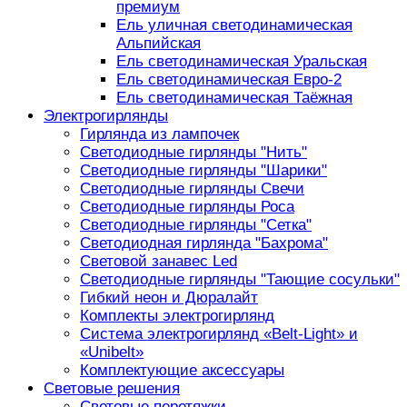
премиум
Ель уличная светодинамическая
Альпийская
Ель светодинамическая Уральская
Ель светодинамическая Евро-2
Ель светодинамическая Таёжная
Электрогирлянды
Гирлянда из лампочек
Светодиодные гирлянды "Нить"
Светодиодные гирлянды "Шарики"
Светодиодные гирлянды Свечи
Светодиодные гирлянды Роса
Светодиодные гирлянды "Сетка"
Светодиодная гирлянда "Бахрома"
Световой занавес Led
Светодиодные гирлянды "Тающие сосульки"
Гибкий неон и Дюралайт
Комплекты электрогирлянд
Система электрогирлянд «Belt-Light» и
«Unibelt»
Комплектующие аксессуары
Световые решения
Световые перетяжки