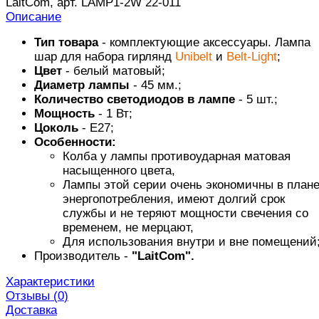
LaitCom, арт. LAMP1-2W 22-011
Описание
Тип товара
- комплектующие аксессуары. Лампа
шар для набора гирлянд
Unibelt
и
Belt-Light
;
Цвет
- белый матовый;
Диаметр лампы
- 45 мм.;
Количество светодиодов в лампе
- 5 шт.;
Мощность
- 1 Вт;
Цоколь
- E27;
Особенности:
Колба у лампы противоударная матовая
насыщенного цвета,
Лампы этой серии очень экономичны в план
энергопотребления, имеют долгий срок
службы и не теряют мощности свечения со
временем, не мерцают,
Для использования внутри и вне помещений
Производитель -
"LaitCom".
Характеристики
Отзывы (
0
)
Доставка