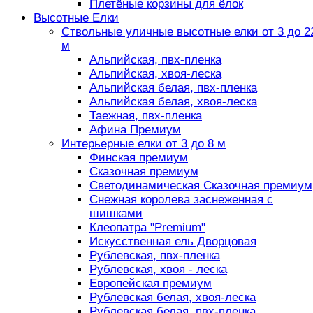
Плетёные корзины для ёлок
Высотные Елки
Ствольные уличные высотные елки от 3 до 2
м
Альпийская, пвх-пленка
Альпийская, хвоя-леска
Альпийская белая, пвх-пленка
Альпийская белая, хвоя-леска
Таежная, пвх-пленка
Афина Премиум
Интерьерные елки от 3 до 8 м
Финская премиум
Сказочная премиум
Светодинамическая Сказочная премиум
Снежная королева заснеженная с
шишками
Клеопатра "Premium"
Искусственная ель Дворцовая
Рублевская, пвх-пленка
Рублевская, хвоя - леска
Европейская премиум
Рублевская белая, хвоя-леска
Рублевская белая, пвх-пленка