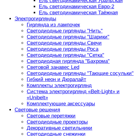
Ель светодинамическая Уральская
Ель светодинамическая Евро-2
Ель светодинамическая Таёжная
Электрогирлянды
Гирлянда из лампочек
Светодиодные гирлянды "Нить"
Светодиодные гирлянды "Шарики"
Светодиодные гирлянды Свечи
Светодиодные гирлянды Роса
Светодиодные гирлянды "Сетка"
Светодиодная гирлянда "Бахрома"
Световой занавес Led
Светодиодные гирлянды "Тающие сосульки"
Гибкий неон и Дюралайт
Комплекты электрогирлянд
Система электрогирлянд «Belt-Light» и
«Unibelt»
Комплектующие аксессуары
Световые решения
Световые перетяжки
Светодиодные проекторы
Декоративные светильники
Светодиодные снежинки