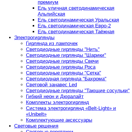
премиум
Ель уличная светодинамическая
Альпийская
Ель светодинамическая Уральская
Ель светодинамическая Евро-2
Ель светодинамическая Таёжная
Электрогирлянды
Гирлянда из лампочек
Светодиодные гирлянды "Нить"
Светодиодные гирлянды "Шарики"
Светодиодные гирлянды Свечи
Светодиодные гирлянды Роса
Светодиодные гирлянды "Сетка"
Светодиодная гирлянда "Бахрома"
Световой занавес Led
Светодиодные гирлянды "Тающие сосульки"
Гибкий неон и Дюралайт
Комплекты электрогирлянд
Система электрогирлянд «Belt-Light» и
«Unibelt»
Комплектующие аксессуары
Световые решения
Световые перетяжки