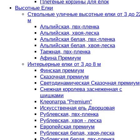
Плетёные корзины для ёлок
Высотные Елки
Ствольные уличные высотные елки от 3 до 2
м
Альпийская, пвх-пленка
Альпийская, хвоя-леска
Альпийская белая, пвх-пленка
Альпийская белая, хвоя-леска
Таежная, пвх-пленка
Афина Премиум
Интерьерные елки от 3 до 8 м
Финская премиум
Сказочная премиум
Светодинамическая Сказочная премиум
Снежная королева заснеженная с
шишками
Клеопатра "Premium"
Искусственная ель Дворцовая
Рублевская, пвх-пленка
Рублевская, хвоя - леска
Европейская премиум
Рублевская белая, хвоя-леска
Рублевская белая, пвх-пленка