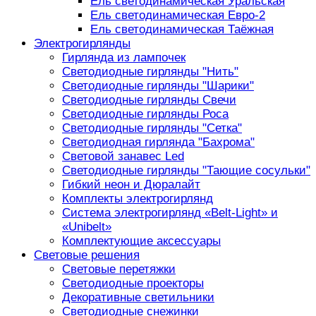
Ель светодинамическая Уральская
Ель светодинамическая Евро-2
Ель светодинамическая Таёжная
Электрогирлянды
Гирлянда из лампочек
Светодиодные гирлянды "Нить"
Светодиодные гирлянды "Шарики"
Светодиодные гирлянды Свечи
Светодиодные гирлянды Роса
Светодиодные гирлянды "Сетка"
Светодиодная гирлянда "Бахрома"
Световой занавес Led
Светодиодные гирлянды "Тающие сосульки"
Гибкий неон и Дюралайт
Комплекты электрогирлянд
Система электрогирлянд «Belt-Light» и
«Unibelt»
Комплектующие аксессуары
Световые решения
Световые перетяжки
Светодиодные проекторы
Декоративные светильники
Светодиодные снежинки