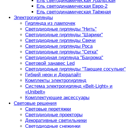
Ель светодинамическая Уральская
Ель светодинамическая Евро-2
Ель светодинамическая Таёжная
Электрогирлянды
Гирлянда из лампочек
Светодиодные гирлянды "Нить"
Светодиодные гирлянды "Шарики"
Светодиодные гирлянды Свечи
Светодиодные гирлянды Роса
Светодиодные гирлянды "Сетка"
Светодиодная гирлянда "Бахрома"
Световой занавес Led
Светодиодные гирлянды "Тающие сосульки"
Гибкий неон и Дюралайт
Комплекты электрогирлянд
Система электрогирлянд «Belt-Light» и
«Unibelt»
Комплектующие аксессуары
Световые решения
Световые перетяжки
Светодиодные проекторы
Декоративные светильники
Светодиодные снежинки