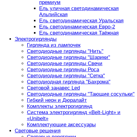
премиум
Ель уличная светодинамическая
Альпийская
Ель светодинамическая Уральская
Ель светодинамическая Евро-2
Ель светодинамическая Таёжная
Электрогирлянды
Гирлянда из лампочек
Светодиодные гирлянды "Нить"
Светодиодные гирлянды "Шарики"
Светодиодные гирлянды Свечи
Светодиодные гирлянды Роса
Светодиодные гирлянды "Сетка"
Светодиодная гирлянда "Бахрома"
Световой занавес Led
Светодиодные гирлянды "Тающие сосульки"
Гибкий неон и Дюралайт
Комплекты электрогирлянд
Система электрогирлянд «Belt-Light» и
«Unibelt»
Комплектующие аксессуары
Световые решения
Световые перетяжки