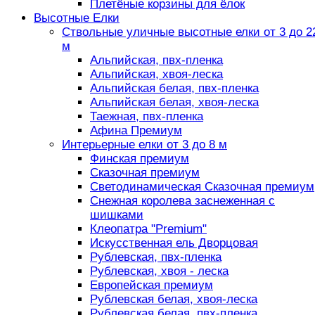
Плетёные корзины для ёлок
Высотные Елки
Ствольные уличные высотные елки от 3 до 2
м
Альпийская, пвх-пленка
Альпийская, хвоя-леска
Альпийская белая, пвх-пленка
Альпийская белая, хвоя-леска
Таежная, пвх-пленка
Афина Премиум
Интерьерные елки от 3 до 8 м
Финская премиум
Сказочная премиум
Светодинамическая Сказочная премиум
Снежная королева заснеженная с
шишками
Клеопатра "Premium"
Искусственная ель Дворцовая
Рублевская, пвх-пленка
Рублевская, хвоя - леска
Европейская премиум
Рублевская белая, хвоя-леска
Рублевская белая, пвх-пленка