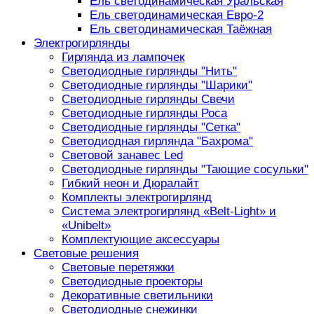
Ель светодинамическая Уральская
Ель светодинамическая Евро-2
Ель светодинамическая Таёжная
Электрогирлянды
Гирлянда из лампочек
Светодиодные гирлянды "Нить"
Светодиодные гирлянды "Шарики"
Светодиодные гирлянды Свечи
Светодиодные гирлянды Роса
Светодиодные гирлянды "Сетка"
Светодиодная гирлянда "Бахрома"
Световой занавес Led
Светодиодные гирлянды "Тающие сосульки"
Гибкий неон и Дюралайт
Комплекты электрогирлянд
Система электрогирлянд «Belt-Light» и
«Unibelt»
Комплектующие аксессуары
Световые решения
Световые перетяжки
Светодиодные проекторы
Декоративные светильники
Светодиодные снежинки