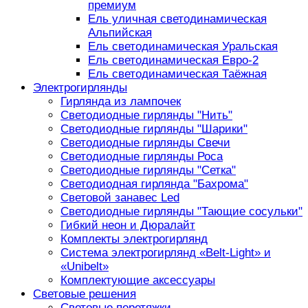
премиум
Ель уличная светодинамическая
Альпийская
Ель светодинамическая Уральская
Ель светодинамическая Евро-2
Ель светодинамическая Таёжная
Электрогирлянды
Гирлянда из лампочек
Светодиодные гирлянды "Нить"
Светодиодные гирлянды "Шарики"
Светодиодные гирлянды Свечи
Светодиодные гирлянды Роса
Светодиодные гирлянды "Сетка"
Светодиодная гирлянда "Бахрома"
Световой занавес Led
Светодиодные гирлянды "Тающие сосульки"
Гибкий неон и Дюралайт
Комплекты электрогирлянд
Система электрогирлянд «Belt-Light» и
«Unibelt»
Комплектующие аксессуары
Световые решения
Световые перетяжки