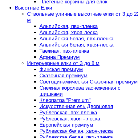
Плетёные корзины для ёлок
Высотные Елки
Ствольные уличные высотные елки от 3 до 2
м
Альпийская, пвх-пленка
Альпийская, хвоя-леска
Альпийская белая, пвх-пленка
Альпийская белая, хвоя-леска
Таежная, пвх-пленка
Афина Премиум
Интерьерные елки от 3 до 8 м
Финская премиум
Сказочная премиум
Светодинамическая Сказочная премиум
Снежная королева заснеженная с
шишками
Клеопатра "Premium"
Искусственная ель Дворцовая
Рублевская, пвх-пленка
Рублевская, хвоя - леска
Европейская премиум
Рублевская белая, хвоя-леска
Рублевская белая, пвх-пленка