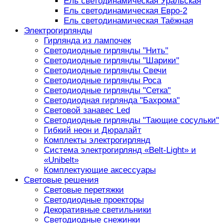
Ель светодинамическая Уральская
Ель светодинамическая Евро-2
Ель светодинамическая Таёжная
Электрогирлянды
Гирлянда из лампочек
Светодиодные гирлянды "Нить"
Светодиодные гирлянды "Шарики"
Светодиодные гирлянды Свечи
Светодиодные гирлянды Роса
Светодиодные гирлянды "Сетка"
Светодиодная гирлянда "Бахрома"
Световой занавес Led
Светодиодные гирлянды "Тающие сосульки"
Гибкий неон и Дюралайт
Комплекты электрогирлянд
Система электрогирлянд «Belt-Light» и
«Unibelt»
Комплектующие аксессуары
Световые решения
Световые перетяжки
Светодиодные проекторы
Декоративные светильники
Светодиодные снежинки