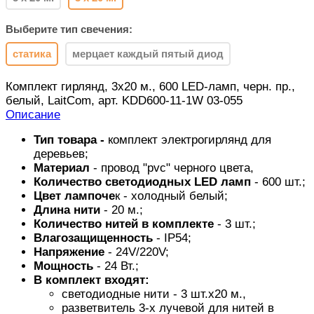
Выберите тип свечения:
статика
мерцает каждый пятый диод
Комплект гирлянд, 3x20 м., 600 LED-ламп, черн. пр.,
белый, LaitCom, арт. KDD600-11-1W 03-055
Описание
Тип товара -
комплект электрогирлянд для
деревьев;
Материал
- провод "pvc" черного цвета,
Количество светодиодных LED ламп
- 600 шт.;
Цвет лампоче
к - холодный белый;
Длина
нити
- 20 м.;
Количество нитей в комплекте
- 3 шт.;
Влагозащищенность
- IP54;
Напряжение
- 24V/220V;
Мощность
- 24 Вт.;
В комплект входят:
светодиодные нити - 3 шт.x20 м.,
разветвитель 3-х лучевой для нитей в