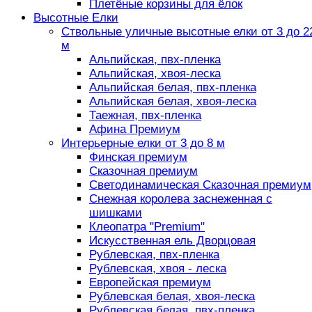
Плетёные корзины для ёлок
Высотные Елки
Ствольные уличные высотные елки от 3 до 2
м
Альпийская, пвх-пленка
Альпийская, хвоя-леска
Альпийская белая, пвх-пленка
Альпийская белая, хвоя-леска
Таежная, пвх-пленка
Афина Премиум
Интерьерные елки от 3 до 8 м
Финская премиум
Сказочная премиум
Светодинамическая Сказочная премиум
Снежная королева заснеженная с
шишками
Клеопатра "Premium"
Искусственная ель Дворцовая
Рублевская, пвх-пленка
Рублевская, хвоя - леска
Европейская премиум
Рублевская белая, хвоя-леска
Рублевская белая, пвх-пленка