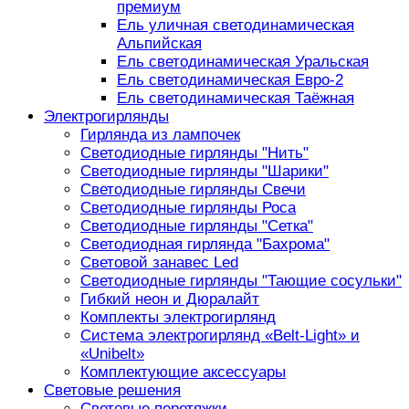
премиум
Ель уличная светодинамическая
Альпийская
Ель светодинамическая Уральская
Ель светодинамическая Евро-2
Ель светодинамическая Таёжная
Электрогирлянды
Гирлянда из лампочек
Светодиодные гирлянды "Нить"
Светодиодные гирлянды "Шарики"
Светодиодные гирлянды Свечи
Светодиодные гирлянды Роса
Светодиодные гирлянды "Сетка"
Светодиодная гирлянда "Бахрома"
Световой занавес Led
Светодиодные гирлянды "Тающие сосульки"
Гибкий неон и Дюралайт
Комплекты электрогирлянд
Система электрогирлянд «Belt-Light» и
«Unibelt»
Комплектующие аксессуары
Световые решения
Световые перетяжки