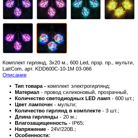
Комплект гирлянд, 3x20 м., 600 Led, прзр. пр., мульти,
LaitCom, арт. KDD600C-10-1M 03-066
Описание
Тип товара -
комплект
электрогирлянд;
Материал
- провод силиконовый, прозрачный,
Количество светодиодных LED ламп
- 600 шт.;
Цвет лампоче
к - мульти;
Количество гирлянд в комплекте
- 3 шт.;
Длина
гирлянды
- 20 м.;
Влагозащищенность
- IP65;
Напряжение
- 24V/220В.;
Особенности: