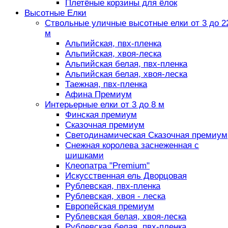
Плетёные корзины для ёлок
Высотные Елки
Ствольные уличные высотные елки от 3 до 2
м
Альпийская, пвх-пленка
Альпийская, хвоя-леска
Альпийская белая, пвх-пленка
Альпийская белая, хвоя-леска
Таежная, пвх-пленка
Афина Премиум
Интерьерные елки от 3 до 8 м
Финская премиум
Сказочная премиум
Светодинамическая Сказочная премиум
Снежная королева заснеженная с
шишками
Клеопатра "Premium"
Искусственная ель Дворцовая
Рублевская, пвх-пленка
Рублевская, хвоя - леска
Европейская премиум
Рублевская белая, хвоя-леска
Рублевская белая, пвх-пленка