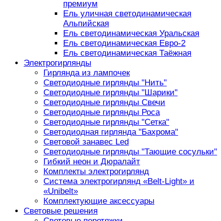
премиум
Ель уличная светодинамическая
Альпийская
Ель светодинамическая Уральская
Ель светодинамическая Евро-2
Ель светодинамическая Таёжная
Электрогирлянды
Гирлянда из лампочек
Светодиодные гирлянды "Нить"
Светодиодные гирлянды "Шарики"
Светодиодные гирлянды Свечи
Светодиодные гирлянды Роса
Светодиодные гирлянды "Сетка"
Светодиодная гирлянда "Бахрома"
Световой занавес Led
Светодиодные гирлянды "Тающие сосульки"
Гибкий неон и Дюралайт
Комплекты электрогирлянд
Система электрогирлянд «Belt-Light» и
«Unibelt»
Комплектующие аксессуары
Световые решения
Световые перетяжки