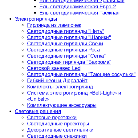
Ель светодинамическая Уральская
Ель светодинамическая Евро-2
Ель светодинамическая Таёжная
Электрогирлянды
Гирлянда из лампочек
Светодиодные гирлянды "Нить"
Светодиодные гирлянды "Шарики"
Светодиодные гирлянды Свечи
Светодиодные гирлянды Роса
Светодиодные гирлянды "Сетка"
Светодиодная гирлянда "Бахрома"
Световой занавес Led
Светодиодные гирлянды "Тающие сосульки"
Гибкий неон и Дюралайт
Комплекты электрогирлянд
Система электрогирлянд «Belt-Light» и
«Unibelt»
Комплектующие аксессуары
Световые решения
Световые перетяжки
Светодиодные проекторы
Декоративные светильники
Светодиодные снежинки