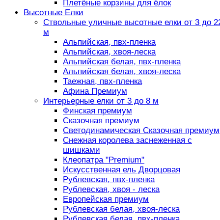
Плетёные корзины для ёлок
Высотные Елки
Ствольные уличные высотные елки от 3 до 2
м
Альпийская, пвх-пленка
Альпийская, хвоя-леска
Альпийская белая, пвх-пленка
Альпийская белая, хвоя-леска
Таежная, пвх-пленка
Афина Премиум
Интерьерные елки от 3 до 8 м
Финская премиум
Сказочная премиум
Светодинамическая Сказочная премиум
Снежная королева заснеженная с
шишками
Клеопатра "Premium"
Искусственная ель Дворцовая
Рублевская, пвх-пленка
Рублевская, хвоя - леска
Европейская премиум
Рублевская белая, хвоя-леска
Рублевская белая, пвх-пленка