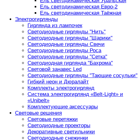
Ель светодинамическая Уральская
Ель светодинамическая Евро-2
Ель светодинамическая Таёжная
Электрогирлянды
Гирлянда из лампочек
Светодиодные гирлянды "Нить"
Светодиодные гирлянды "Шарики"
Светодиодные гирлянды Свечи
Светодиодные гирлянды Роса
Светодиодные гирлянды "Сетка"
Светодиодная гирлянда "Бахрома"
Световой занавес Led
Светодиодные гирлянды "Тающие сосульки"
Гибкий неон и Дюралайт
Комплекты электрогирлянд
Система электрогирлянд «Belt-Light» и
«Unibelt»
Комплектующие аксессуары
Световые решения
Световые перетяжки
Светодиодные проекторы
Декоративные светильники
Светодиодные снежинки