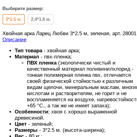
Выберите размер:
3*2.5 м.
2,4*1,6 м.
Хвойная арка Ларец Любви 3*2.5 м, зеленая, арт. 28001
Описание
Тип товара
- хвойная арка;
Материал
- пвх-пленка;
ПВХ пленка
(экологически чистый и
качественный материал поливинилхлорид -
тонкая полимерная пленка пвх, отличается
своей физической стойкостью к различным
видам щелочи, минеральным маслам, многи
кислотам и растворителям, не горит и не
воспламеняется на воздухе, нагревостойкост
+65 °C., а так же не имеет запаха);
Особенности:
хвоя с хорошо выраженной
древесиной.
Цвет
- зеленый;
Размеры
- 3*2.5 м. (высота-ширина);
Вес
- 80 кг.;