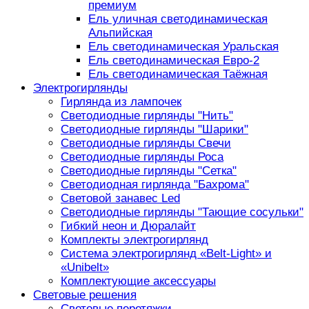
премиум
Ель уличная светодинамическая
Альпийская
Ель светодинамическая Уральская
Ель светодинамическая Евро-2
Ель светодинамическая Таёжная
Электрогирлянды
Гирлянда из лампочек
Светодиодные гирлянды "Нить"
Светодиодные гирлянды "Шарики"
Светодиодные гирлянды Свечи
Светодиодные гирлянды Роса
Светодиодные гирлянды "Сетка"
Светодиодная гирлянда "Бахрома"
Световой занавес Led
Светодиодные гирлянды "Тающие сосульки"
Гибкий неон и Дюралайт
Комплекты электрогирлянд
Система электрогирлянд «Belt-Light» и
«Unibelt»
Комплектующие аксессуары
Световые решения
Световые перетяжки