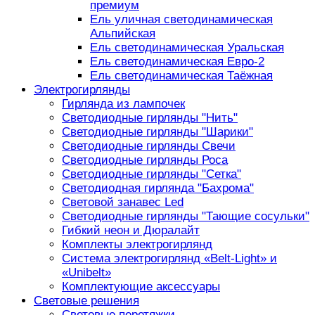
премиум
Ель уличная светодинамическая
Альпийская
Ель светодинамическая Уральская
Ель светодинамическая Евро-2
Ель светодинамическая Таёжная
Электрогирлянды
Гирлянда из лампочек
Светодиодные гирлянды "Нить"
Светодиодные гирлянды "Шарики"
Светодиодные гирлянды Свечи
Светодиодные гирлянды Роса
Светодиодные гирлянды "Сетка"
Светодиодная гирлянда "Бахрома"
Световой занавес Led
Светодиодные гирлянды "Тающие сосульки"
Гибкий неон и Дюралайт
Комплекты электрогирлянд
Система электрогирлянд «Belt-Light» и
«Unibelt»
Комплектующие аксессуары
Световые решения
Световые перетяжки