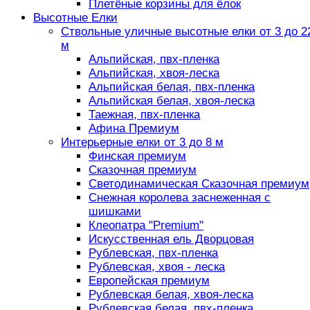
Плетёные корзины для ёлок
Высотные Елки
Ствольные уличные высотные елки от 3 до 2
м
Альпийская, пвх-пленка
Альпийская, хвоя-леска
Альпийская белая, пвх-пленка
Альпийская белая, хвоя-леска
Таежная, пвх-пленка
Афина Премиум
Интерьерные елки от 3 до 8 м
Финская премиум
Сказочная премиум
Светодинамическая Сказочная премиум
Снежная королева заснеженная с
шишками
Клеопатра "Premium"
Искусственная ель Дворцовая
Рублевская, пвх-пленка
Рублевская, хвоя - леска
Европейская премиум
Рублевская белая, хвоя-леска
Рублевская белая, пвх-пленка