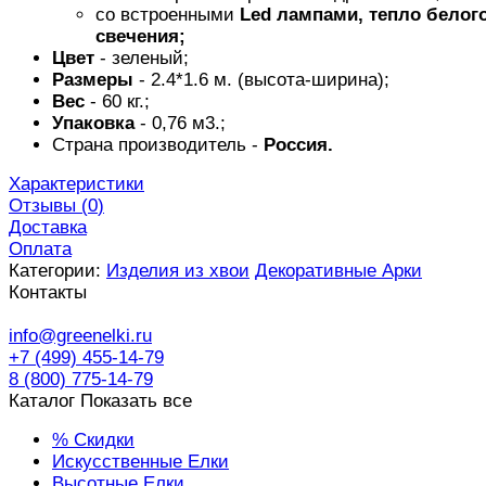
со встроенными
Led лампами, тепло белог
свечения;
Цвет
- зеленый;
Размеры
- 2.4*1.6 м. (высота-ширина);
Вес
- 60 кг.;
Упаковка
- 0,76 м3.;
Страна производитель -
Россия.
Характеристики
Отзывы (
0
)
Доставка
Оплата
Категории:
Изделия из хвои
Декоративные Арки
Контакты
info@greenelki.ru
+7 (499) 455-14-79
8 (800) 775-14-79
Каталог
Показать все
% Скидки
Искусственные Елки
Высотные Елки