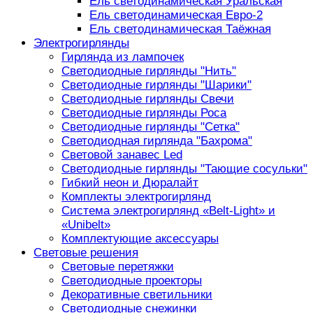
Ель светодинамическая Уральская
Ель светодинамическая Евро-2
Ель светодинамическая Таёжная
Электрогирлянды
Гирлянда из лампочек
Светодиодные гирлянды "Нить"
Светодиодные гирлянды "Шарики"
Светодиодные гирлянды Свечи
Светодиодные гирлянды Роса
Светодиодные гирлянды "Сетка"
Светодиодная гирлянда "Бахрома"
Световой занавес Led
Светодиодные гирлянды "Тающие сосульки"
Гибкий неон и Дюралайт
Комплекты электрогирлянд
Система электрогирлянд «Belt-Light» и
«Unibelt»
Комплектующие аксессуары
Световые решения
Световые перетяжки
Светодиодные проекторы
Декоративные светильники
Светодиодные снежинки