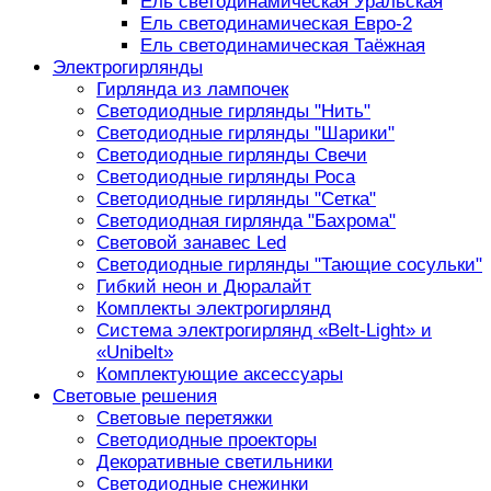
Ель светодинамическая Уральская
Ель светодинамическая Евро-2
Ель светодинамическая Таёжная
Электрогирлянды
Гирлянда из лампочек
Светодиодные гирлянды "Нить"
Светодиодные гирлянды "Шарики"
Светодиодные гирлянды Свечи
Светодиодные гирлянды Роса
Светодиодные гирлянды "Сетка"
Светодиодная гирлянда "Бахрома"
Световой занавес Led
Светодиодные гирлянды "Тающие сосульки"
Гибкий неон и Дюралайт
Комплекты электрогирлянд
Система электрогирлянд «Belt-Light» и
«Unibelt»
Комплектующие аксессуары
Световые решения
Световые перетяжки
Светодиодные проекторы
Декоративные светильники
Светодиодные снежинки