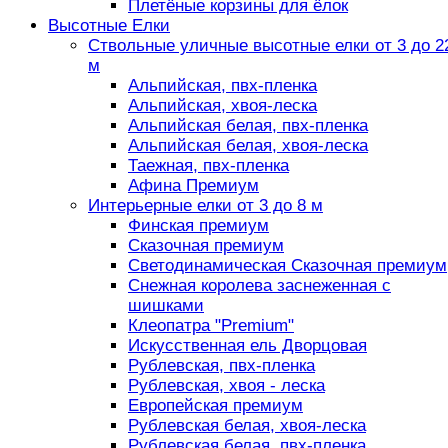
Плетёные корзины для ёлок
Высотные Елки
Ствольные уличные высотные елки от 3 до 2
м
Альпийская, пвх-пленка
Альпийская, хвоя-леска
Альпийская белая, пвх-пленка
Альпийская белая, хвоя-леска
Таежная, пвх-пленка
Афина Премиум
Интерьерные елки от 3 до 8 м
Финская премиум
Сказочная премиум
Светодинамическая Сказочная премиум
Снежная королева заснеженная с
шишками
Клеопатра "Premium"
Искусственная ель Дворцовая
Рублевская, пвх-пленка
Рублевская, хвоя - леска
Европейская премиум
Рублевская белая, хвоя-леска
Рублевская белая, пвх-пленка