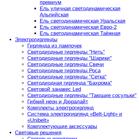
премиум
Ель уличная светодинамическая
Альпийская
Ель светодинамическая Уральская
Ель светодинамическая Евро-2
Ель светодинамическая Таёжная
Электрогирлянды
Гирлянда из лампочек
Светодиодные гирлянды "Нить"
Светодиодные гирлянды "Шарики"
Светодиодные гирлянды Свечи
Светодиодные гирлянды Роса
Светодиодные гирлянды "Сетка"
Светодиодная гирлянда "Бахрома"
Световой занавес Led
Светодиодные гирлянды "Тающие сосульки"
Гибкий неон и Дюралайт
Комплекты электрогирлянд
Система электрогирлянд «Belt-Light» и
«Unibelt»
Комплектующие аксессуары
Световые решения
Световые перетяжки