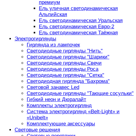
премиум
Ель уличная светодинамическая
Альпийская
Ель светодинамическая Уральская
Ель светодинамическая Евро-2
Ель светодинамическая Таёжная
Электрогирлянды
Гирлянда из лампочек
Светодиодные гирлянды "Нить"
Светодиодные гирлянды "Шарики"
Светодиодные гирлянды Свечи
Светодиодные гирлянды Роса
Светодиодные гирлянды "Сетка"
Светодиодная гирлянда "Бахрома"
Световой занавес Led
Светодиодные гирлянды "Тающие сосульки"
Гибкий неон и Дюралайт
Комплекты электрогирлянд
Система электрогирлянд «Belt-Light» и
«Unibelt»
Комплектующие аксессуары
Световые решения
Световые перетяжки