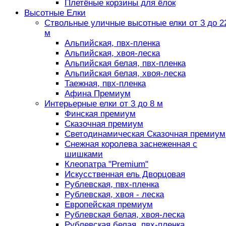
Плетёные корзины для ёлок
Высотные Елки
Ствольные уличные высотные елки от 3 до 2
м
Альпийская, пвх-пленка
Альпийская, хвоя-леска
Альпийская белая, пвх-пленка
Альпийская белая, хвоя-леска
Таежная, пвх-пленка
Афина Премиум
Интерьерные елки от 3 до 8 м
Финская премиум
Сказочная премиум
Светодинамическая Сказочная премиум
Снежная королева заснеженная с
шишками
Клеопатра "Premium"
Искусственная ель Дворцовая
Рублевская, пвх-пленка
Рублевская, хвоя - леска
Европейская премиум
Рублевская белая, хвоя-леска
Рублевская белая, пвх-пленка