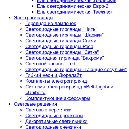
Ель светодинамическая Уральская
Ель светодинамическая Евро-2
Ель светодинамическая Таёжная
Электрогирлянды
Гирлянда из лампочек
Светодиодные гирлянды "Нить"
Светодиодные гирлянды "Шарики"
Светодиодные гирлянды Свечи
Светодиодные гирлянды Роса
Светодиодные гирлянды "Сетка"
Светодиодная гирлянда "Бахрома"
Световой занавес Led
Светодиодные гирлянды "Тающие сосульки"
Гибкий неон и Дюралайт
Комплекты электрогирлянд
Система электрогирлянд «Belt-Light» и
«Unibelt»
Комплектующие аксессуары
Световые решения
Световые перетяжки
Светодиодные проекторы
Декоративные светильники
Светодиодные снежинки