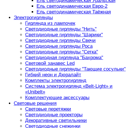
Ель светодинамическая Уральская
Ель светодинамическая Евро-2
Ель светодинамическая Таёжная
Электрогирлянды
Гирлянда из лампочек
Светодиодные гирлянды "Нить"
Светодиодные гирлянды "Шарики"
Светодиодные гирлянды Свечи
Светодиодные гирлянды Роса
Светодиодные гирлянды "Сетка"
Светодиодная гирлянда "Бахрома"
Световой занавес Led
Светодиодные гирлянды "Тающие сосульки"
Гибкий неон и Дюралайт
Комплекты электрогирлянд
Система электрогирлянд «Belt-Light» и
«Unibelt»
Комплектующие аксессуары
Световые решения
Световые перетяжки
Светодиодные проекторы
Декоративные светильники
Светодиодные снежинки