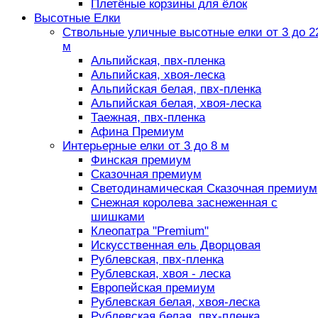
Плетёные корзины для ёлок
Высотные Елки
Ствольные уличные высотные елки от 3 до 2
м
Альпийская, пвх-пленка
Альпийская, хвоя-леска
Альпийская белая, пвх-пленка
Альпийская белая, хвоя-леска
Таежная, пвх-пленка
Афина Премиум
Интерьерные елки от 3 до 8 м
Финская премиум
Сказочная премиум
Светодинамическая Сказочная премиум
Снежная королева заснеженная с
шишками
Клеопатра "Premium"
Искусственная ель Дворцовая
Рублевская, пвх-пленка
Рублевская, хвоя - леска
Европейская премиум
Рублевская белая, хвоя-леска
Рублевская белая, пвх-пленка