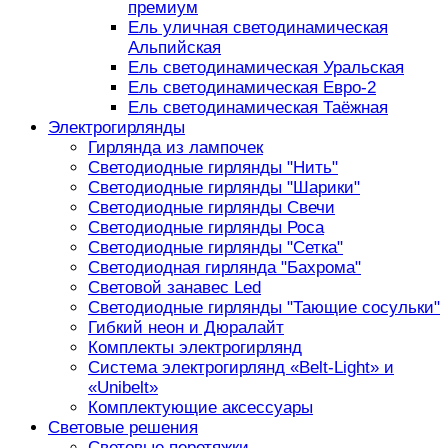
премиум
Ель уличная светодинамическая
Альпийская
Ель светодинамическая Уральская
Ель светодинамическая Евро-2
Ель светодинамическая Таёжная
Электрогирлянды
Гирлянда из лампочек
Светодиодные гирлянды "Нить"
Светодиодные гирлянды "Шарики"
Светодиодные гирлянды Свечи
Светодиодные гирлянды Роса
Светодиодные гирлянды "Сетка"
Светодиодная гирлянда "Бахрома"
Световой занавес Led
Светодиодные гирлянды "Тающие сосульки"
Гибкий неон и Дюралайт
Комплекты электрогирлянд
Система электрогирлянд «Belt-Light» и
«Unibelt»
Комплектующие аксессуары
Световые решения
Световые перетяжки