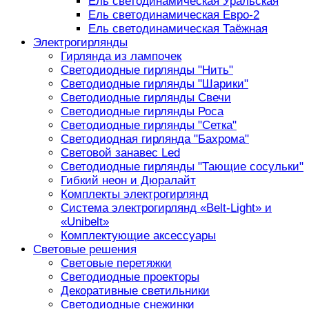
Ель светодинамическая Уральская
Ель светодинамическая Евро-2
Ель светодинамическая Таёжная
Электрогирлянды
Гирлянда из лампочек
Светодиодные гирлянды "Нить"
Светодиодные гирлянды "Шарики"
Светодиодные гирлянды Свечи
Светодиодные гирлянды Роса
Светодиодные гирлянды "Сетка"
Светодиодная гирлянда "Бахрома"
Световой занавес Led
Светодиодные гирлянды "Тающие сосульки"
Гибкий неон и Дюралайт
Комплекты электрогирлянд
Система электрогирлянд «Belt-Light» и
«Unibelt»
Комплектующие аксессуары
Световые решения
Световые перетяжки
Светодиодные проекторы
Декоративные светильники
Светодиодные снежинки