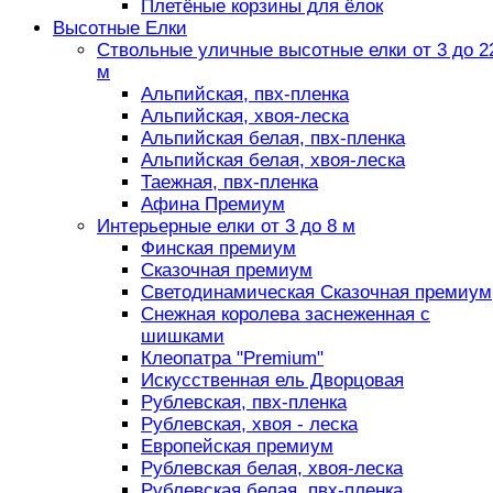
Плетёные корзины для ёлок
Высотные Елки
Ствольные уличные высотные елки от 3 до 2
м
Альпийская, пвх-пленка
Альпийская, хвоя-леска
Альпийская белая, пвх-пленка
Альпийская белая, хвоя-леска
Таежная, пвх-пленка
Афина Премиум
Интерьерные елки от 3 до 8 м
Финская премиум
Сказочная премиум
Светодинамическая Сказочная премиум
Снежная королева заснеженная с
шишками
Клеопатра "Premium"
Искусственная ель Дворцовая
Рублевская, пвх-пленка
Рублевская, хвоя - леска
Европейская премиум
Рублевская белая, хвоя-леска
Рублевская белая, пвх-пленка