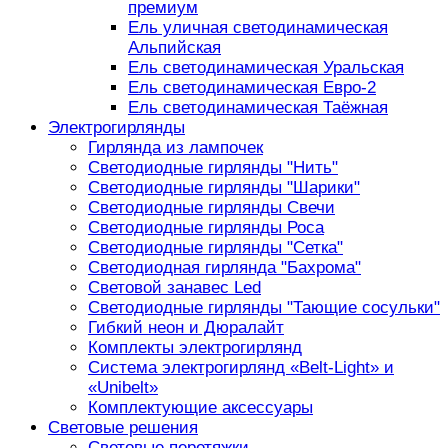
премиум
Ель уличная светодинамическая
Альпийская
Ель светодинамическая Уральская
Ель светодинамическая Евро-2
Ель светодинамическая Таёжная
Электрогирлянды
Гирлянда из лампочек
Светодиодные гирлянды "Нить"
Светодиодные гирлянды "Шарики"
Светодиодные гирлянды Свечи
Светодиодные гирлянды Роса
Светодиодные гирлянды "Сетка"
Светодиодная гирлянда "Бахрома"
Световой занавес Led
Светодиодные гирлянды "Тающие сосульки"
Гибкий неон и Дюралайт
Комплекты электрогирлянд
Система электрогирлянд «Belt-Light» и
«Unibelt»
Комплектующие аксессуары
Световые решения
Световые перетяжки