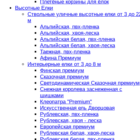
Плетёные корзины для ёлок
Высотные Елки
Ствольные уличные высотные елки от 3 до 2
м
Альпийская, пвх-пленка
Альпийская, хвоя-леска
Альпийская белая, пвх-пленка
Альпийская белая, хвоя-леска
Таежная, пвх-пленка
Афина Премиум
Интерьерные елки от 3 до 8 м
Финская премиум
Сказочная премиум
Светодинамическая Сказочная премиум
Снежная королева заснеженная с
шишками
Клеопатра "Premium"
Искусственная ель Дворцовая
Рублевская, пвх-пленка
Рублевская, хвоя - леска
Европейская премиум
Рублевская белая, хвоя-леска
Рублевская белая, пвх-пленка