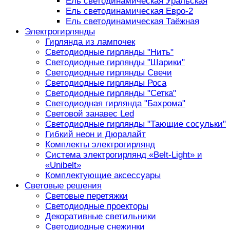
Ель светодинамическая Уральская
Ель светодинамическая Евро-2
Ель светодинамическая Таёжная
Электрогирлянды
Гирлянда из лампочек
Светодиодные гирлянды "Нить"
Светодиодные гирлянды "Шарики"
Светодиодные гирлянды Свечи
Светодиодные гирлянды Роса
Светодиодные гирлянды "Сетка"
Светодиодная гирлянда "Бахрома"
Световой занавес Led
Светодиодные гирлянды "Тающие сосульки"
Гибкий неон и Дюралайт
Комплекты электрогирлянд
Система электрогирлянд «Belt-Light» и
«Unibelt»
Комплектующие аксессуары
Световые решения
Световые перетяжки
Светодиодные проекторы
Декоративные светильники
Светодиодные снежинки