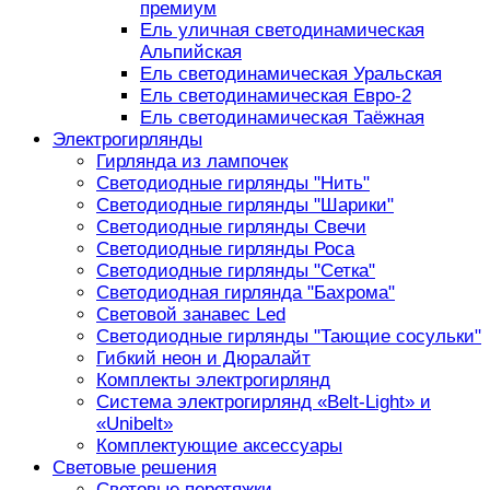
премиум
Ель уличная светодинамическая
Альпийская
Ель светодинамическая Уральская
Ель светодинамическая Евро-2
Ель светодинамическая Таёжная
Электрогирлянды
Гирлянда из лампочек
Светодиодные гирлянды "Нить"
Светодиодные гирлянды "Шарики"
Светодиодные гирлянды Свечи
Светодиодные гирлянды Роса
Светодиодные гирлянды "Сетка"
Светодиодная гирлянда "Бахрома"
Световой занавес Led
Светодиодные гирлянды "Тающие сосульки"
Гибкий неон и Дюралайт
Комплекты электрогирлянд
Система электрогирлянд «Belt-Light» и
«Unibelt»
Комплектующие аксессуары
Световые решения
Световые перетяжки