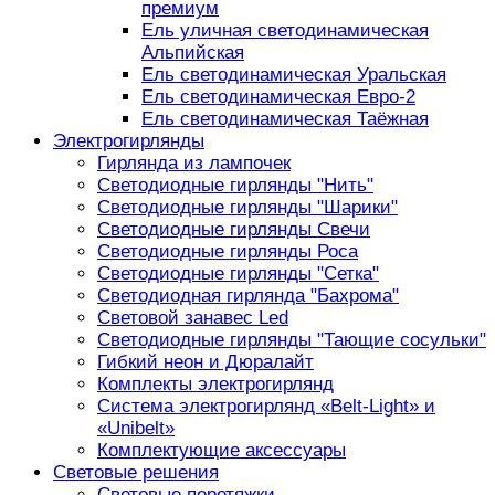
премиум
Ель уличная светодинамическая
Альпийская
Ель светодинамическая Уральская
Ель светодинамическая Евро-2
Ель светодинамическая Таёжная
Электрогирлянды
Гирлянда из лампочек
Светодиодные гирлянды "Нить"
Светодиодные гирлянды "Шарики"
Светодиодные гирлянды Свечи
Светодиодные гирлянды Роса
Светодиодные гирлянды "Сетка"
Светодиодная гирлянда "Бахрома"
Световой занавес Led
Светодиодные гирлянды "Тающие сосульки"
Гибкий неон и Дюралайт
Комплекты электрогирлянд
Система электрогирлянд «Belt-Light» и
«Unibelt»
Комплектующие аксессуары
Световые решения
Световые перетяжки