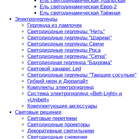
Ель светодинамическая Уральская
Ель светодинамическая Евро-2
Ель светодинамическая Таёжная
Электрогирлянды
Гирлянда из лампочек
Светодиодные гирлянды "Нить"
Светодиодные гирлянды "Шарики"
Светодиодные гирлянды Свечи
Светодиодные гирлянды Роса
Светодиодные гирлянды "Сетка"
Светодиодная гирлянда "Бахрома"
Световой занавес Led
Светодиодные гирлянды "Тающие сосульки"
Гибкий неон и Дюралайт
Комплекты электрогирлянд
Система электрогирлянд «Belt-Light» и
«Unibelt»
Комплектующие аксессуары
Световые решения
Световые перетяжки
Светодиодные проекторы
Декоративные светильники
Светодиодные снежинки