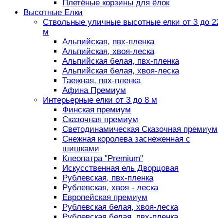
Плетёные корзины для ёлок
Высотные Елки
Ствольные уличные высотные елки от 3 до 2
м
Альпийская, пвх-пленка
Альпийская, хвоя-леска
Альпийская белая, пвх-пленка
Альпийская белая, хвоя-леска
Таежная, пвх-пленка
Афина Премиум
Интерьерные елки от 3 до 8 м
Финская премиум
Сказочная премиум
Светодинамическая Сказочная премиум
Снежная королева заснеженная с
шишками
Клеопатра "Premium"
Искусственная ель Дворцовая
Рублевская, пвх-пленка
Рублевская, хвоя - леска
Европейская премиум
Рублевская белая, хвоя-леска
Рублевская белая, пвх-пленка