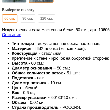
Выберите высоту:
60 см.
90 см.
120 см.
Искусственная елка Настенная белая 60 см., арт. 10606
Описание
Тип товара
- искусственная сосна настенная;
Материал
- ПВХ пленка (мягкая хвоя);
Конструкция
- ствольная;
Крепление к стене - крючок на оборотной стороне;
Высота
- 60 см.;
Диаметр основания
~ 50 см.;
Общее количество веток -
51 шт.;
Подставка
- нет;
Диаметр
веточек
- 10 см.;
Цвет
- белый;
Вес -
0.6 кг.;
Размер упаковки
~ 60*30*10 см.;
Объем
- 0,02 м³;
Страна производитель
- РОССИЯ.