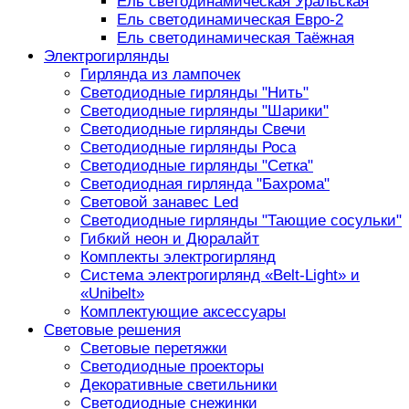
Ель светодинамическая Уральская
Ель светодинамическая Евро-2
Ель светодинамическая Таёжная
Электрогирлянды
Гирлянда из лампочек
Светодиодные гирлянды "Нить"
Светодиодные гирлянды "Шарики"
Светодиодные гирлянды Свечи
Светодиодные гирлянды Роса
Светодиодные гирлянды "Сетка"
Светодиодная гирлянда "Бахрома"
Световой занавес Led
Светодиодные гирлянды "Тающие сосульки"
Гибкий неон и Дюралайт
Комплекты электрогирлянд
Система электрогирлянд «Belt-Light» и
«Unibelt»
Комплектующие аксессуары
Световые решения
Световые перетяжки
Светодиодные проекторы
Декоративные светильники
Светодиодные снежинки