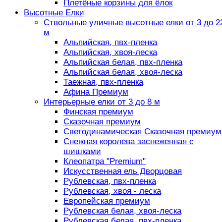
Плетёные корзины для ёлок
Высотные Елки
Ствольные уличные высотные елки от 3 до 2
м
Альпийская, пвх-пленка
Альпийская, хвоя-леска
Альпийская белая, пвх-пленка
Альпийская белая, хвоя-леска
Таежная, пвх-пленка
Афина Премиум
Интерьерные елки от 3 до 8 м
Финская премиум
Сказочная премиум
Светодинамическая Сказочная премиум
Снежная королева заснеженная с
шишками
Клеопатра "Premium"
Искусственная ель Дворцовая
Рублевская, пвх-пленка
Рублевская, хвоя - леска
Европейская премиум
Рублевская белая, хвоя-леска
Рублевская белая, пвх-пленка