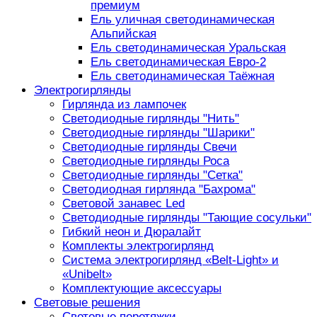
премиум
Ель уличная светодинамическая
Альпийская
Ель светодинамическая Уральская
Ель светодинамическая Евро-2
Ель светодинамическая Таёжная
Электрогирлянды
Гирлянда из лампочек
Светодиодные гирлянды "Нить"
Светодиодные гирлянды "Шарики"
Светодиодные гирлянды Свечи
Светодиодные гирлянды Роса
Светодиодные гирлянды "Сетка"
Светодиодная гирлянда "Бахрома"
Световой занавес Led
Светодиодные гирлянды "Тающие сосульки"
Гибкий неон и Дюралайт
Комплекты электрогирлянд
Система электрогирлянд «Belt-Light» и
«Unibelt»
Комплектующие аксессуары
Световые решения
Световые перетяжки