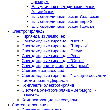
премиум
Ель уличная светодинамическая
Альпийская
Ель светодинамическая Уральская
Ель светодинамическая Евро-2
Ель светодинамическая Таёжная
Электрогирлянды
Гирлянда из лампочек
Светодиодные гирлянды "Нить"
Светодиодные гирлянды "Шарики"
Светодиодные гирлянды Свечи
Светодиодные гирлянды Роса
Светодиодные гирлянды "Сетка"
Светодиодная гирлянда "Бахрома"
Световой занавес Led
Светодиодные гирлянды "Тающие сосульки"
Гибкий неон и Дюралайт
Комплекты электрогирлянд
Система электрогирлянд «Belt-Light» и
«Unibelt»
Комплектующие аксессуары
Световые решения
Световые перетяжки