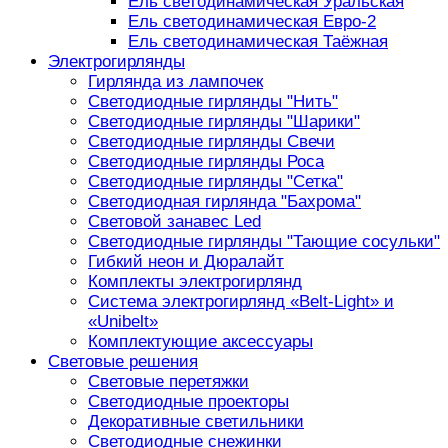
Ель светодинамическая Уральская
Ель светодинамическая Евро-2
Ель светодинамическая Таёжная
Электрогирлянды
Гирлянда из лампочек
Светодиодные гирлянды "Нить"
Светодиодные гирлянды "Шарики"
Светодиодные гирлянды Свечи
Светодиодные гирлянды Роса
Светодиодные гирлянды "Сетка"
Светодиодная гирлянда "Бахрома"
Световой занавес Led
Светодиодные гирлянды "Тающие сосульки"
Гибкий неон и Дюралайт
Комплекты электрогирлянд
Система электрогирлянд «Belt-Light» и
«Unibelt»
Комплектующие аксессуары
Световые решения
Световые перетяжки
Светодиодные проекторы
Декоративные светильники
Светодиодные снежинки