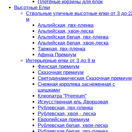
Плетёные корзины для ёлок
Высотные Елки
Ствольные уличные высотные елки от 3 до 2
м
Альпийская, пвх-пленка
Альпийская, хвоя-леска
Альпийская белая, пвх-пленка
Альпийская белая, хвоя-леска
Таежная, пвх-пленка
Афина Премиум
Интерьерные елки от 3 до 8 м
Финская премиум
Сказочная премиум
Светодинамическая Сказочная премиум
Снежная королева заснеженная с
шишками
Клеопатра "Premium"
Искусственная ель Дворцовая
Рублевская, пвх-пленка
Рублевская, хвоя - леска
Европейская премиум
Рублевская белая, хвоя-леска
Рублевская белая, пвх-пленка