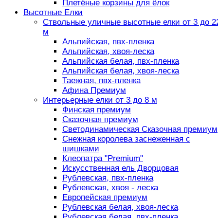
Плетёные корзины для ёлок
Высотные Елки
Ствольные уличные высотные елки от 3 до 2
м
Альпийская, пвх-пленка
Альпийская, хвоя-леска
Альпийская белая, пвх-пленка
Альпийская белая, хвоя-леска
Таежная, пвх-пленка
Афина Премиум
Интерьерные елки от 3 до 8 м
Финская премиум
Сказочная премиум
Светодинамическая Сказочная премиум
Снежная королева заснеженная с
шишками
Клеопатра "Premium"
Искусственная ель Дворцовая
Рублевская, пвх-пленка
Рублевская, хвоя - леска
Европейская премиум
Рублевская белая, хвоя-леска
Рублевская белая, пвх-пленка