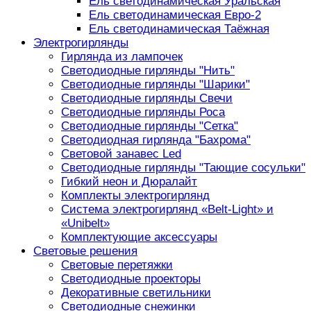
Ель светодинамическая Уральская
Ель светодинамическая Евро-2
Ель светодинамическая Таёжная
Электрогирлянды
Гирлянда из лампочек
Светодиодные гирлянды "Нить"
Светодиодные гирлянды "Шарики"
Светодиодные гирлянды Свечи
Светодиодные гирлянды Роса
Светодиодные гирлянды "Сетка"
Светодиодная гирлянда "Бахрома"
Световой занавес Led
Светодиодные гирлянды "Тающие сосульки"
Гибкий неон и Дюралайт
Комплекты электрогирлянд
Система электрогирлянд «Belt-Light» и
«Unibelt»
Комплектующие аксессуары
Световые решения
Световые перетяжки
Светодиодные проекторы
Декоративные светильники
Светодиодные снежинки