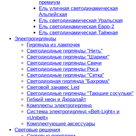
премиум
Ель уличная светодинамическая
Альпийская
Ель светодинамическая Уральская
Ель светодинамическая Евро-2
Ель светодинамическая Таёжная
Электрогирлянды
Гирлянда из лампочек
Светодиодные гирлянды "Нить"
Светодиодные гирлянды "Шарики"
Светодиодные гирлянды Свечи
Светодиодные гирлянды Роса
Светодиодные гирлянды "Сетка"
Светодиодная гирлянда "Бахрома"
Световой занавес Led
Светодиодные гирлянды "Тающие сосульки"
Гибкий неон и Дюралайт
Комплекты электрогирлянд
Система электрогирлянд «Belt-Light» и
«Unibelt»
Комплектующие аксессуары
Световые решения
Световые перетяжки