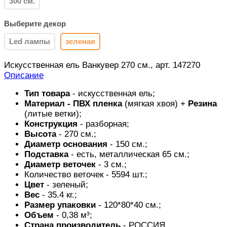
300 см.
Выберите декор
Led лампы
зеленая
Искусственная ель Ванкувер 270 см., арт. 147270
Описание
Тип товара
- искусственная ель;
Материал -
ПВХ пленка
(мягкая хвоя) +
Резина
(литые ветки);
Конструкция
- разборная;
Высота
- 270 см.;
Диаметр основания
- 150 см.;
Подставка
- есть, металлическая 65 см.;
Диаметр веточек
- 3 см.;
Количество веточек - 5594 шт.;
Цвет
- зеленый;
Вес
- 35.4 кг.;
Размер упаковки
- 120*80*40 см.;
Объем
- 0,38 м³;
Страна производитель
- РОССИЯ.