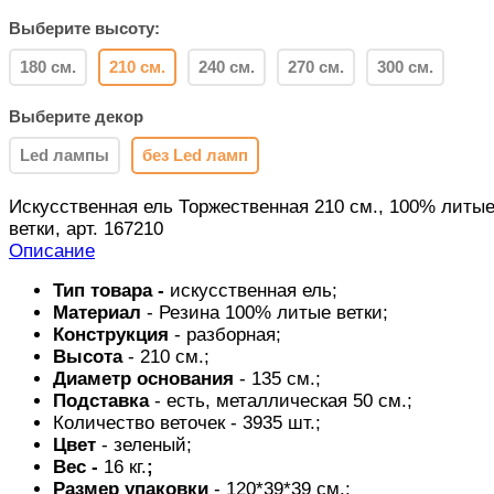
Выберите высоту:
180 см.
210 см.
240 см.
270 см.
300 см.
Выберите декор
Led лампы
без Led ламп
Искусственная ель Торжественная 210 см., 100% литы
ветки, арт. 167210
Описание
Тип товара -
искусственная ель;
Материал
- Резина 100% литые ветки;
Конструкция
- разборная;
Высота
- 210 см.;
Диаметр основания
- 135 см.;
Подставка
- есть, металлическая 50 см.;
Количество веточек - 3935 шт.;
Цвет
- зеленый;
Вес -
16 кг.
;
Размер упаковки
- 120*39*39 см.;