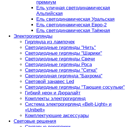
премиум
Ель уличная светодинамическая
Альпийская
Ель светодинамическая Уральская
Ель светодинамическая Евро-2
Ель светодинамическая Таёжная
Электрогирлянды
Гирлянда из лампочек
Светодиодные гирлянды "Нить"
Светодиодные гирлянды "Шарики"
Светодиодные гирлянды Свечи
Светодиодные гирлянды Роса
Светодиодные гирлянды "Сетка"
Светодиодная гирлянда "Бахрома"
Световой занавес Led
Светодиодные гирлянды "Тающие сосульки"
Гибкий неон и Дюралайт
Комплекты электрогирлянд
Система электрогирлянд «Belt-Light» и
«Unibelt»
Комплектующие аксессуары
Световые решения
Световые перетяжки