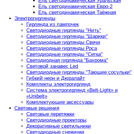
Ель светодинамическая Уральская
Ель светодинамическая Евро-2
Ель светодинамическая Таёжная
Электрогирлянды
Гирлянда из лампочек
Светодиодные гирлянды "Нить"
Светодиодные гирлянды "Шарики"
Светодиодные гирлянды Свечи
Светодиодные гирлянды Роса
Светодиодные гирлянды "Сетка"
Светодиодная гирлянда "Бахрома"
Световой занавес Led
Светодиодные гирлянды "Тающие сосульки"
Гибкий неон и Дюралайт
Комплекты электрогирлянд
Система электрогирлянд «Belt-Light» и
«Unibelt»
Комплектующие аксессуары
Световые решения
Световые перетяжки
Светодиодные проекторы
Декоративные светильники
Светодиодные снежинки