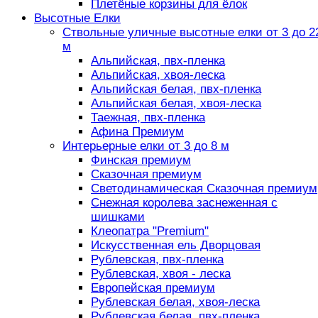
Плетёные корзины для ёлок
Высотные Елки
Ствольные уличные высотные елки от 3 до 2
м
Альпийская, пвх-пленка
Альпийская, хвоя-леска
Альпийская белая, пвх-пленка
Альпийская белая, хвоя-леска
Таежная, пвх-пленка
Афина Премиум
Интерьерные елки от 3 до 8 м
Финская премиум
Сказочная премиум
Светодинамическая Сказочная премиум
Снежная королева заснеженная с
шишками
Клеопатра "Premium"
Искусственная ель Дворцовая
Рублевская, пвх-пленка
Рублевская, хвоя - леска
Европейская премиум
Рублевская белая, хвоя-леска
Рублевская белая, пвх-пленка