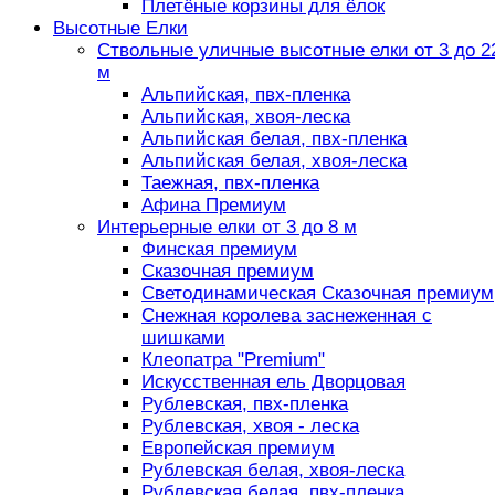
Плетёные корзины для ёлок
Высотные Елки
Ствольные уличные высотные елки от 3 до 2
м
Альпийская, пвх-пленка
Альпийская, хвоя-леска
Альпийская белая, пвх-пленка
Альпийская белая, хвоя-леска
Таежная, пвх-пленка
Афина Премиум
Интерьерные елки от 3 до 8 м
Финская премиум
Сказочная премиум
Светодинамическая Сказочная премиум
Снежная королева заснеженная с
шишками
Клеопатра "Premium"
Искусственная ель Дворцовая
Рублевская, пвх-пленка
Рублевская, хвоя - леска
Европейская премиум
Рублевская белая, хвоя-леска
Рублевская белая, пвх-пленка