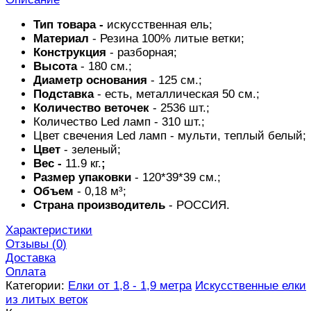
Тип товара -
искусственная ель;
Материал
- Резина 100% литые ветки;
Конструкция
- разборная;
Высота
- 180 см.;
Диаметр основания
- 125 см.;
Подставка
- есть, металлическая 50 см.;
Количество веточек
- 2536 шт.;
Количество Led ламп - 310 шт.;
Цвет свечения Led ламп - мульти, теплый белый;
Цвет
- зеленый;
Вес -
11.9 кг.
;
Размер упаковки
- 120*39*39 см.;
Объем
- 0,18 м³;
Страна производитель
- РОССИЯ.
Характеристики
Отзывы (
0
)
Доставка
Оплата
Категории:
Елки от 1,8 - 1,9 метра
Искусственные елки
из литых веток