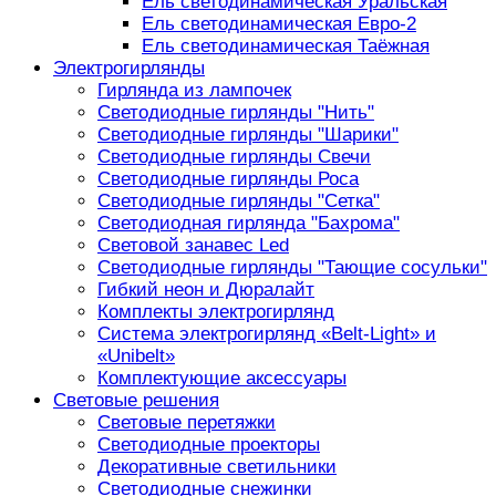
Ель светодинамическая Уральская
Ель светодинамическая Евро-2
Ель светодинамическая Таёжная
Электрогирлянды
Гирлянда из лампочек
Светодиодные гирлянды "Нить"
Светодиодные гирлянды "Шарики"
Светодиодные гирлянды Свечи
Светодиодные гирлянды Роса
Светодиодные гирлянды "Сетка"
Светодиодная гирлянда "Бахрома"
Световой занавес Led
Светодиодные гирлянды "Тающие сосульки"
Гибкий неон и Дюралайт
Комплекты электрогирлянд
Система электрогирлянд «Belt-Light» и
«Unibelt»
Комплектующие аксессуары
Световые решения
Световые перетяжки
Светодиодные проекторы
Декоративные светильники
Светодиодные снежинки