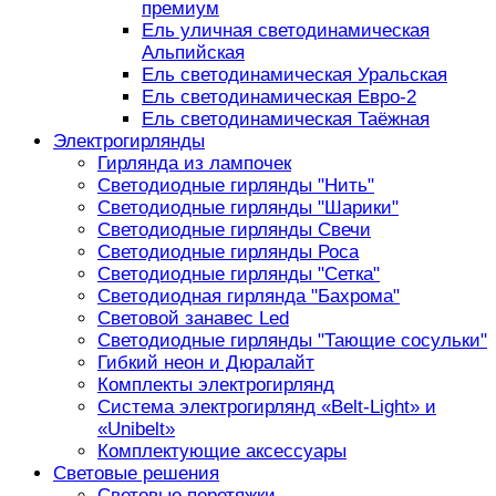
премиум
Ель уличная светодинамическая
Альпийская
Ель светодинамическая Уральская
Ель светодинамическая Евро-2
Ель светодинамическая Таёжная
Электрогирлянды
Гирлянда из лампочек
Светодиодные гирлянды "Нить"
Светодиодные гирлянды "Шарики"
Светодиодные гирлянды Свечи
Светодиодные гирлянды Роса
Светодиодные гирлянды "Сетка"
Светодиодная гирлянда "Бахрома"
Световой занавес Led
Светодиодные гирлянды "Тающие сосульки"
Гибкий неон и Дюралайт
Комплекты электрогирлянд
Система электрогирлянд «Belt-Light» и
«Unibelt»
Комплектующие аксессуары
Световые решения
Световые перетяжки