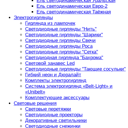
Ель светодинамическая Уральская
Ель светодинамическая Евро-2
Ель светодинамическая Таёжная
Электрогирлянды
Гирлянда из лампочек
Светодиодные гирлянды "Нить"
Светодиодные гирлянды "Шарики"
Светодиодные гирлянды Свечи
Светодиодные гирлянды Роса
Светодиодные гирлянды "Сетка"
Светодиодная гирлянда "Бахрома"
Световой занавес Led
Светодиодные гирлянды "Тающие сосульки"
Гибкий неон и Дюралайт
Комплекты электрогирлянд
Система электрогирлянд «Belt-Light» и
«Unibelt»
Комплектующие аксессуары
Световые решения
Световые перетяжки
Светодиодные проекторы
Декоративные светильники
Светодиодные снежинки