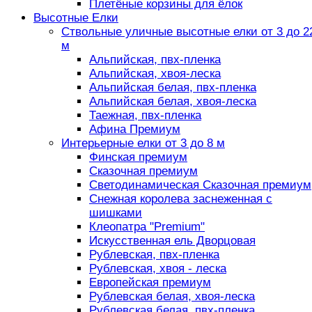
Плетёные корзины для ёлок
Высотные Елки
Ствольные уличные высотные елки от 3 до 2
м
Альпийская, пвх-пленка
Альпийская, хвоя-леска
Альпийская белая, пвх-пленка
Альпийская белая, хвоя-леска
Таежная, пвх-пленка
Афина Премиум
Интерьерные елки от 3 до 8 м
Финская премиум
Сказочная премиум
Светодинамическая Сказочная премиум
Снежная королева заснеженная с
шишками
Клеопатра "Premium"
Искусственная ель Дворцовая
Рублевская, пвх-пленка
Рублевская, хвоя - леска
Европейская премиум
Рублевская белая, хвоя-леска
Рублевская белая, пвх-пленка