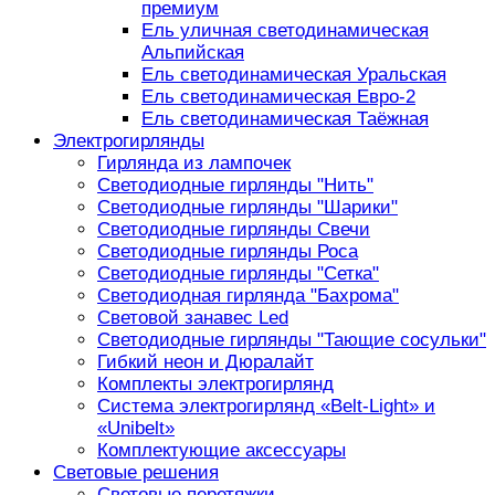
премиум
Ель уличная светодинамическая
Альпийская
Ель светодинамическая Уральская
Ель светодинамическая Евро-2
Ель светодинамическая Таёжная
Электрогирлянды
Гирлянда из лампочек
Светодиодные гирлянды "Нить"
Светодиодные гирлянды "Шарики"
Светодиодные гирлянды Свечи
Светодиодные гирлянды Роса
Светодиодные гирлянды "Сетка"
Светодиодная гирлянда "Бахрома"
Световой занавес Led
Светодиодные гирлянды "Тающие сосульки"
Гибкий неон и Дюралайт
Комплекты электрогирлянд
Система электрогирлянд «Belt-Light» и
«Unibelt»
Комплектующие аксессуары
Световые решения
Световые перетяжки