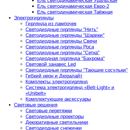
Ель светодинамическая Уральская
Ель светодинамическая Евро-2
Ель светодинамическая Таёжная
Электрогирлянды
Гирлянда из лампочек
Светодиодные гирлянды "Нить"
Светодиодные гирлянды "Шарики"
Светодиодные гирлянды Свечи
Светодиодные гирлянды Роса
Светодиодные гирлянды "Сетка"
Светодиодная гирлянда "Бахрома"
Световой занавес Led
Светодиодные гирлянды "Тающие сосульки"
Гибкий неон и Дюралайт
Комплекты электрогирлянд
Система электрогирлянд «Belt-Light» и
«Unibelt»
Комплектующие аксессуары
Световые решения
Световые перетяжки
Светодиодные проекторы
Декоративные светильники
Светодиодные снежинки