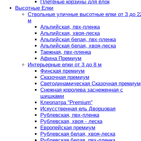
Плетёные корзины для ёлок
Высотные Елки
Ствольные уличные высотные елки от 3 до 2
м
Альпийская, пвх-пленка
Альпийская, хвоя-леска
Альпийская белая, пвх-пленка
Альпийская белая, хвоя-леска
Таежная, пвх-пленка
Афина Премиум
Интерьерные елки от 3 до 8 м
Финская премиум
Сказочная премиум
Светодинамическая Сказочная премиум
Снежная королева заснеженная с
шишками
Клеопатра "Premium"
Искусственная ель Дворцовая
Рублевская, пвх-пленка
Рублевская, хвоя - леска
Европейская премиум
Рублевская белая, хвоя-леска
Рублевская белая, пвх-пленка