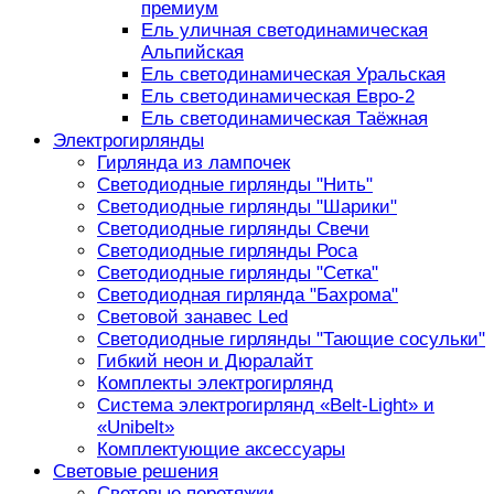
премиум
Ель уличная светодинамическая
Альпийская
Ель светодинамическая Уральская
Ель светодинамическая Евро-2
Ель светодинамическая Таёжная
Электрогирлянды
Гирлянда из лампочек
Светодиодные гирлянды "Нить"
Светодиодные гирлянды "Шарики"
Светодиодные гирлянды Свечи
Светодиодные гирлянды Роса
Светодиодные гирлянды "Сетка"
Светодиодная гирлянда "Бахрома"
Световой занавес Led
Светодиодные гирлянды "Тающие сосульки"
Гибкий неон и Дюралайт
Комплекты электрогирлянд
Система электрогирлянд «Belt-Light» и
«Unibelt»
Комплектующие аксессуары
Световые решения
Световые перетяжки