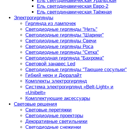
Ель светодинамическая Уральская
Ель светодинамическая Евро-2
Ель светодинамическая Таёжная
Электрогирлянды
Гирлянда из лампочек
Светодиодные гирлянды "Нить"
Светодиодные гирлянды "Шарики"
Светодиодные гирлянды Свечи
Светодиодные гирлянды Роса
Светодиодные гирлянды "Сетка"
Светодиодная гирлянда "Бахрома"
Световой занавес Led
Светодиодные гирлянды "Тающие сосульки"
Гибкий неон и Дюралайт
Комплекты электрогирлянд
Система электрогирлянд «Belt-Light» и
«Unibelt»
Комплектующие аксессуары
Световые решения
Световые перетяжки
Светодиодные проекторы
Декоративные светильники
Светодиодные снежинки