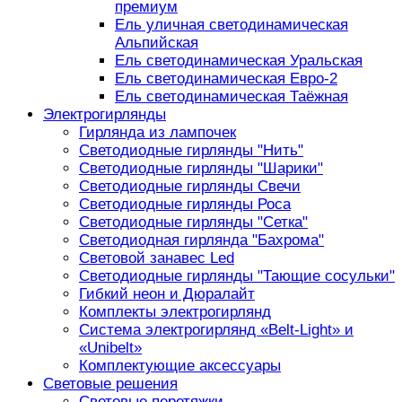
премиум
Ель уличная светодинамическая
Альпийская
Ель светодинамическая Уральская
Ель светодинамическая Евро-2
Ель светодинамическая Таёжная
Электрогирлянды
Гирлянда из лампочек
Светодиодные гирлянды "Нить"
Светодиодные гирлянды "Шарики"
Светодиодные гирлянды Свечи
Светодиодные гирлянды Роса
Светодиодные гирлянды "Сетка"
Светодиодная гирлянда "Бахрома"
Световой занавес Led
Светодиодные гирлянды "Тающие сосульки"
Гибкий неон и Дюралайт
Комплекты электрогирлянд
Система электрогирлянд «Belt-Light» и
«Unibelt»
Комплектующие аксессуары
Световые решения
Световые перетяжки