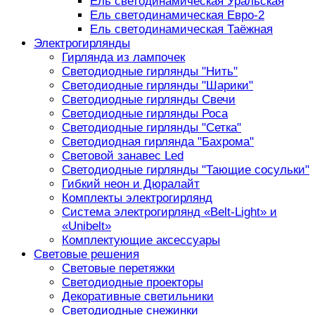
Ель светодинамическая Уральская
Ель светодинамическая Евро-2
Ель светодинамическая Таёжная
Электрогирлянды
Гирлянда из лампочек
Светодиодные гирлянды "Нить"
Светодиодные гирлянды "Шарики"
Светодиодные гирлянды Свечи
Светодиодные гирлянды Роса
Светодиодные гирлянды "Сетка"
Светодиодная гирлянда "Бахрома"
Световой занавес Led
Светодиодные гирлянды "Тающие сосульки"
Гибкий неон и Дюралайт
Комплекты электрогирлянд
Система электрогирлянд «Belt-Light» и
«Unibelt»
Комплектующие аксессуары
Световые решения
Световые перетяжки
Светодиодные проекторы
Декоративные светильники
Светодиодные снежинки