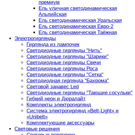
премиум
Ель уличная светодинамическая
Альпийская
Ель светодинамическая Уральская
Ель светодинамическая Евро-2
Ель светодинамическая Таёжная
Электрогирлянды
Гирлянда из лампочек
Светодиодные гирлянды "Нить"
Светодиодные гирлянды "Шарики"
Светодиодные гирлянды Свечи
Светодиодные гирлянды Роса
Светодиодные гирлянды "Сетка"
Светодиодная гирлянда "Бахрома"
Световой занавес Led
Светодиодные гирлянды "Тающие сосульки"
Гибкий неон и Дюралайт
Комплекты электрогирлянд
Система электрогирлянд «Belt-Light» и
«Unibelt»
Комплектующие аксессуары
Световые решения
Световые перетяжки