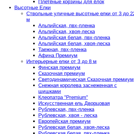
Плетёные корзины для ёлок
Высотные Елки
Ствольные уличные высотные елки от 3 до 2
м
Альпийская, пвх-пленка
Альпийская, хвоя-леска
Альпийская белая, пвх-пленка
Альпийская белая, хвоя-леска
Таежная, пвх-пленка
Афина Премиум
Интерьерные елки от 3 до 8 м
Финская премиум
Сказочная премиум
Светодинамическая Сказочная премиум
Снежная королева заснеженная с
шишками
Клеопатра "Premium"
Искусственная ель Дворцовая
Рублевская, пвх-пленка
Рублевская, хвоя - леска
Европейская премиум
Рублевская белая, хвоя-леска
Рублевская белая, пвх-пленка