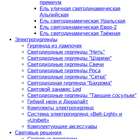
премиум
Ель уличная светодинамическая
Альпийская
Ель светодинамическая Уральская
Ель светодинамическая Евро-2
Ель светодинамическая Таёжная
Электрогирлянды
Гирлянда из лампочек
Светодиодные гирлянды "Нить"
Светодиодные гирлянды "Шарики"
Светодиодные гирлянды Свечи
Светодиодные гирлянды Роса
Светодиодные гирлянды "Сетка"
Светодиодная гирлянда "Бахрома"
Световой занавес Led
Светодиодные гирлянды "Тающие сосульки"
Гибкий неон и Дюралайт
Комплекты электрогирлянд
Система электрогирлянд «Belt-Light» и
«Unibelt»
Комплектующие аксессуары
Световые решения
Световые перетяжки