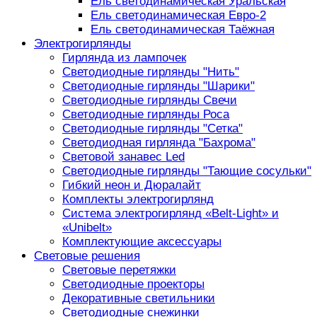
Ель светодинамическая Уральская
Ель светодинамическая Евро-2
Ель светодинамическая Таёжная
Электрогирлянды
Гирлянда из лампочек
Светодиодные гирлянды "Нить"
Светодиодные гирлянды "Шарики"
Светодиодные гирлянды Свечи
Светодиодные гирлянды Роса
Светодиодные гирлянды "Сетка"
Светодиодная гирлянда "Бахрома"
Световой занавес Led
Светодиодные гирлянды "Тающие сосульки"
Гибкий неон и Дюралайт
Комплекты электрогирлянд
Система электрогирлянд «Belt-Light» и
«Unibelt»
Комплектующие аксессуары
Световые решения
Световые перетяжки
Светодиодные проекторы
Декоративные светильники
Светодиодные снежинки