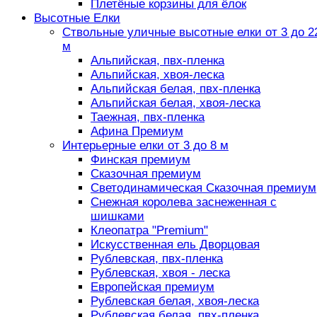
Плетёные корзины для ёлок
Высотные Елки
Ствольные уличные высотные елки от 3 до 2
м
Альпийская, пвх-пленка
Альпийская, хвоя-леска
Альпийская белая, пвх-пленка
Альпийская белая, хвоя-леска
Таежная, пвх-пленка
Афина Премиум
Интерьерные елки от 3 до 8 м
Финская премиум
Сказочная премиум
Светодинамическая Сказочная премиум
Снежная королева заснеженная с
шишками
Клеопатра "Premium"
Искусственная ель Дворцовая
Рублевская, пвх-пленка
Рублевская, хвоя - леска
Европейская премиум
Рублевская белая, хвоя-леска
Рублевская белая, пвх-пленка