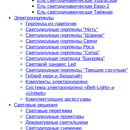
Ель светодинамическая Уральская
Ель светодинамическая Евро-2
Ель светодинамическая Таёжная
Электрогирлянды
Гирлянда из лампочек
Светодиодные гирлянды "Нить"
Светодиодные гирлянды "Шарики"
Светодиодные гирлянды Свечи
Светодиодные гирлянды Роса
Светодиодные гирлянды "Сетка"
Светодиодная гирлянда "Бахрома"
Световой занавес Led
Светодиодные гирлянды "Тающие сосульки"
Гибкий неон и Дюралайт
Комплекты электрогирлянд
Система электрогирлянд «Belt-Light» и
«Unibelt»
Комплектующие аксессуары
Световые решения
Световые перетяжки
Светодиодные проекторы
Декоративные светильники
Светодиодные снежинки