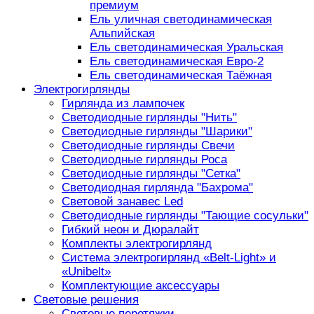
премиум
Ель уличная светодинамическая
Альпийская
Ель светодинамическая Уральская
Ель светодинамическая Евро-2
Ель светодинамическая Таёжная
Электрогирлянды
Гирлянда из лампочек
Светодиодные гирлянды "Нить"
Светодиодные гирлянды "Шарики"
Светодиодные гирлянды Свечи
Светодиодные гирлянды Роса
Светодиодные гирлянды "Сетка"
Светодиодная гирлянда "Бахрома"
Световой занавес Led
Светодиодные гирлянды "Тающие сосульки"
Гибкий неон и Дюралайт
Комплекты электрогирлянд
Система электрогирлянд «Belt-Light» и
«Unibelt»
Комплектующие аксессуары
Световые решения
Световые перетяжки