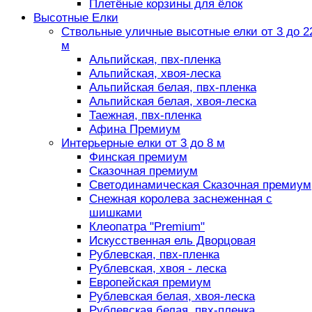
Плетёные корзины для ёлок
Высотные Елки
Ствольные уличные высотные елки от 3 до 2
м
Альпийская, пвх-пленка
Альпийская, хвоя-леска
Альпийская белая, пвх-пленка
Альпийская белая, хвоя-леска
Таежная, пвх-пленка
Афина Премиум
Интерьерные елки от 3 до 8 м
Финская премиум
Сказочная премиум
Светодинамическая Сказочная премиум
Снежная королева заснеженная с
шишками
Клеопатра "Premium"
Искусственная ель Дворцовая
Рублевская, пвх-пленка
Рублевская, хвоя - леска
Европейская премиум
Рублевская белая, хвоя-леска
Рублевская белая, пвх-пленка