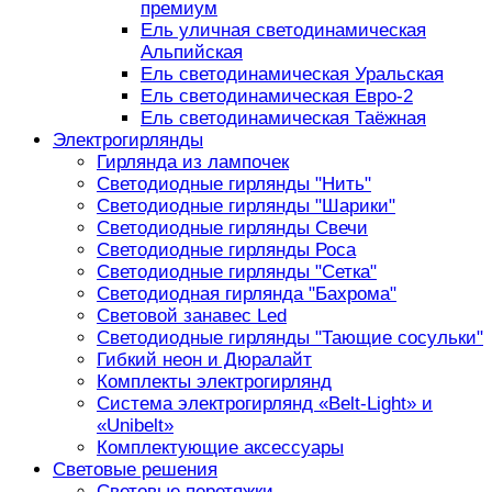
премиум
Ель уличная светодинамическая
Альпийская
Ель светодинамическая Уральская
Ель светодинамическая Евро-2
Ель светодинамическая Таёжная
Электрогирлянды
Гирлянда из лампочек
Светодиодные гирлянды "Нить"
Светодиодные гирлянды "Шарики"
Светодиодные гирлянды Свечи
Светодиодные гирлянды Роса
Светодиодные гирлянды "Сетка"
Светодиодная гирлянда "Бахрома"
Световой занавес Led
Светодиодные гирлянды "Тающие сосульки"
Гибкий неон и Дюралайт
Комплекты электрогирлянд
Система электрогирлянд «Belt-Light» и
«Unibelt»
Комплектующие аксессуары
Световые решения
Световые перетяжки