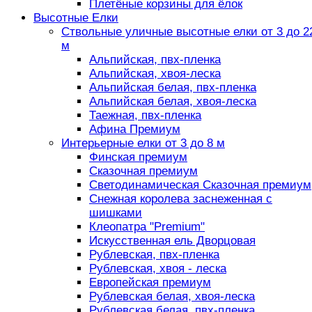
Плетёные корзины для ёлок
Высотные Елки
Ствольные уличные высотные елки от 3 до 2
м
Альпийская, пвх-пленка
Альпийская, хвоя-леска
Альпийская белая, пвх-пленка
Альпийская белая, хвоя-леска
Таежная, пвх-пленка
Афина Премиум
Интерьерные елки от 3 до 8 м
Финская премиум
Сказочная премиум
Светодинамическая Сказочная премиум
Снежная королева заснеженная с
шишками
Клеопатра "Premium"
Искусственная ель Дворцовая
Рублевская, пвх-пленка
Рублевская, хвоя - леска
Европейская премиум
Рублевская белая, хвоя-леска
Рублевская белая, пвх-пленка