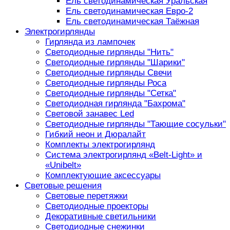
Ель светодинамическая Уральская
Ель светодинамическая Евро-2
Ель светодинамическая Таёжная
Электрогирлянды
Гирлянда из лампочек
Светодиодные гирлянды "Нить"
Светодиодные гирлянды "Шарики"
Светодиодные гирлянды Свечи
Светодиодные гирлянды Роса
Светодиодные гирлянды "Сетка"
Светодиодная гирлянда "Бахрома"
Световой занавес Led
Светодиодные гирлянды "Тающие сосульки"
Гибкий неон и Дюралайт
Комплекты электрогирлянд
Система электрогирлянд «Belt-Light» и
«Unibelt»
Комплектующие аксессуары
Световые решения
Световые перетяжки
Светодиодные проекторы
Декоративные светильники
Светодиодные снежинки