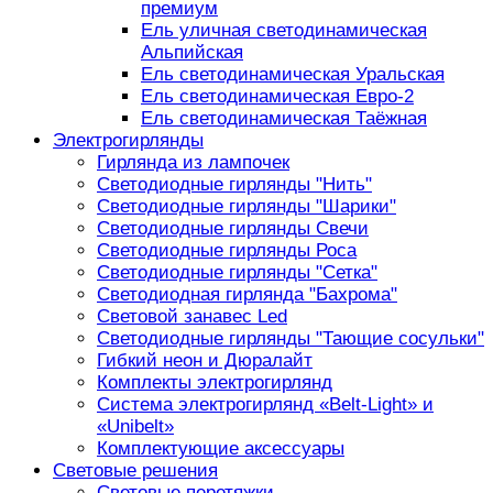
премиум
Ель уличная светодинамическая
Альпийская
Ель светодинамическая Уральская
Ель светодинамическая Евро-2
Ель светодинамическая Таёжная
Электрогирлянды
Гирлянда из лампочек
Светодиодные гирлянды "Нить"
Светодиодные гирлянды "Шарики"
Светодиодные гирлянды Свечи
Светодиодные гирлянды Роса
Светодиодные гирлянды "Сетка"
Светодиодная гирлянда "Бахрома"
Световой занавес Led
Светодиодные гирлянды "Тающие сосульки"
Гибкий неон и Дюралайт
Комплекты электрогирлянд
Система электрогирлянд «Belt-Light» и
«Unibelt»
Комплектующие аксессуары
Световые решения
Световые перетяжки