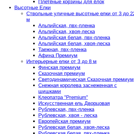
Плетёные корзины для ёлок
Высотные Елки
Ствольные уличные высотные елки от 3 до 2
м
Альпийская, пвх-пленка
Альпийская, хвоя-леска
Альпийская белая, пвх-пленка
Альпийская белая, хвоя-леска
Таежная, пвх-пленка
Афина Премиум
Интерьерные елки от 3 до 8 м
Финская премиум
Сказочная премиум
Светодинамическая Сказочная премиум
Снежная королева заснеженная с
шишками
Клеопатра "Premium"
Искусственная ель Дворцовая
Рублевская, пвх-пленка
Рублевская, хвоя - леска
Европейская премиум
Рублевская белая, хвоя-леска
Рублевская белая, пвх-пленка