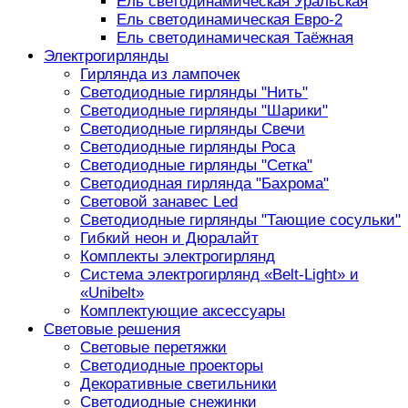
Ель светодинамическая Уральская
Ель светодинамическая Евро-2
Ель светодинамическая Таёжная
Электрогирлянды
Гирлянда из лампочек
Светодиодные гирлянды "Нить"
Светодиодные гирлянды "Шарики"
Светодиодные гирлянды Свечи
Светодиодные гирлянды Роса
Светодиодные гирлянды "Сетка"
Светодиодная гирлянда "Бахрома"
Световой занавес Led
Светодиодные гирлянды "Тающие сосульки"
Гибкий неон и Дюралайт
Комплекты электрогирлянд
Система электрогирлянд «Belt-Light» и
«Unibelt»
Комплектующие аксессуары
Световые решения
Световые перетяжки
Светодиодные проекторы
Декоративные светильники
Светодиодные снежинки