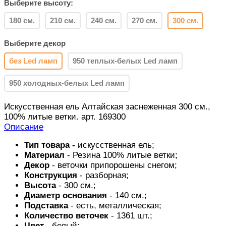
Выберите высоту:
180 см.
210 см.
240 см.
270 см.
300 см.
Выберите декор
без Led ламп
950 теплых-белых Led ламп
950 холодных-белых Led ламп
Искусственная ель Алтайская заснеженная 300 см.,
100% литые ветки. арт. 169300
Описание
Тип товара -
искусственная ель;
Материал
- Резина 100% литые ветки;
Декор
- веточки припорошены снегом;
Конструкция
- разборная;
Высота
- 300 см.;
Диаметр основания
- 140 см.;
Подставка
- есть, металлическая;
Количество веточек
- 1361 шт.;
Цвет
- белый;