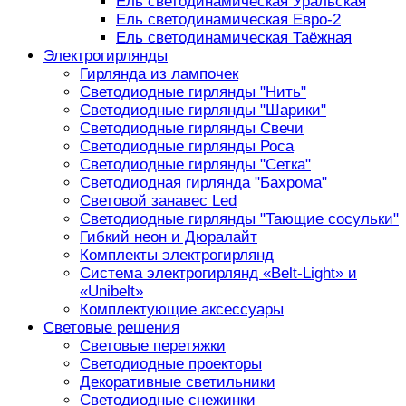
Ель светодинамическая Уральская
Ель светодинамическая Евро-2
Ель светодинамическая Таёжная
Электрогирлянды
Гирлянда из лампочек
Светодиодные гирлянды "Нить"
Светодиодные гирлянды "Шарики"
Светодиодные гирлянды Свечи
Светодиодные гирлянды Роса
Светодиодные гирлянды "Сетка"
Светодиодная гирлянда "Бахрома"
Световой занавес Led
Светодиодные гирлянды "Тающие сосульки"
Гибкий неон и Дюралайт
Комплекты электрогирлянд
Система электрогирлянд «Belt-Light» и
«Unibelt»
Комплектующие аксессуары
Световые решения
Световые перетяжки
Светодиодные проекторы
Декоративные светильники
Светодиодные снежинки