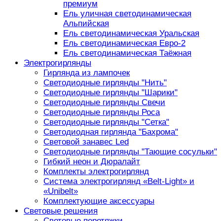
премиум
Ель уличная светодинамическая
Альпийская
Ель светодинамическая Уральская
Ель светодинамическая Евро-2
Ель светодинамическая Таёжная
Электрогирлянды
Гирлянда из лампочек
Светодиодные гирлянды "Нить"
Светодиодные гирлянды "Шарики"
Светодиодные гирлянды Свечи
Светодиодные гирлянды Роса
Светодиодные гирлянды "Сетка"
Светодиодная гирлянда "Бахрома"
Световой занавес Led
Светодиодные гирлянды "Тающие сосульки"
Гибкий неон и Дюралайт
Комплекты электрогирлянд
Система электрогирлянд «Belt-Light» и
«Unibelt»
Комплектующие аксессуары
Световые решения
Световые перетяжки