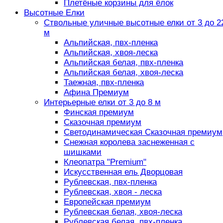
Плетёные корзины для ёлок
Высотные Елки
Ствольные уличные высотные елки от 3 до 2
м
Альпийская, пвх-пленка
Альпийская, хвоя-леска
Альпийская белая, пвх-пленка
Альпийская белая, хвоя-леска
Таежная, пвх-пленка
Афина Премиум
Интерьерные елки от 3 до 8 м
Финская премиум
Сказочная премиум
Светодинамическая Сказочная премиум
Снежная королева заснеженная с
шишками
Клеопатра "Premium"
Искусственная ель Дворцовая
Рублевская, пвх-пленка
Рублевская, хвоя - леска
Европейская премиум
Рублевская белая, хвоя-леска
Рублевская белая, пвх-пленка