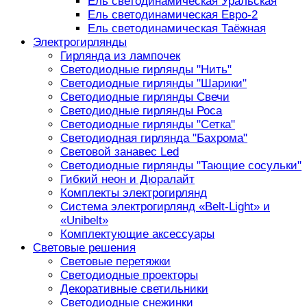
Ель светодинамическая Уральская
Ель светодинамическая Евро-2
Ель светодинамическая Таёжная
Электрогирлянды
Гирлянда из лампочек
Светодиодные гирлянды "Нить"
Светодиодные гирлянды "Шарики"
Светодиодные гирлянды Свечи
Светодиодные гирлянды Роса
Светодиодные гирлянды "Сетка"
Светодиодная гирлянда "Бахрома"
Световой занавес Led
Светодиодные гирлянды "Тающие сосульки"
Гибкий неон и Дюралайт
Комплекты электрогирлянд
Система электрогирлянд «Belt-Light» и
«Unibelt»
Комплектующие аксессуары
Световые решения
Световые перетяжки
Светодиодные проекторы
Декоративные светильники
Светодиодные снежинки