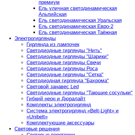
премиум
Ель уличная светодинамическая
Альпийская
Ель светодинамическая Уральская
Ель светодинамическая Евро-2
Ель светодинамическая Таёжная
Электрогирлянды
Гирлянда из лампочек
Светодиодные гирлянды "Нить"
Светодиодные гирлянды "Шарики"
Светодиодные гирлянды Свечи
Светодиодные гирлянды Роса
Светодиодные гирлянды "Сетка"
Светодиодная гирлянда "Бахрома"
Световой занавес Led
Светодиодные гирлянды "Тающие сосульки"
Гибкий неон и Дюралайт
Комплекты электрогирлянд
Система электрогирлянд «Belt-Light» и
«Unibelt»
Комплектующие аксессуары
Световые решения
Световые перетяжки