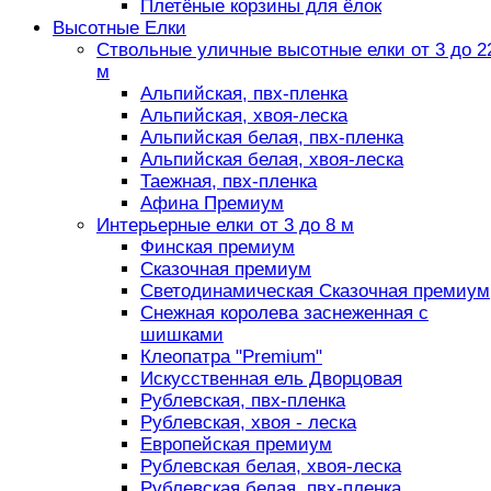
Плетёные корзины для ёлок
Высотные Елки
Ствольные уличные высотные елки от 3 до 2
м
Альпийская, пвх-пленка
Альпийская, хвоя-леска
Альпийская белая, пвх-пленка
Альпийская белая, хвоя-леска
Таежная, пвх-пленка
Афина Премиум
Интерьерные елки от 3 до 8 м
Финская премиум
Сказочная премиум
Светодинамическая Сказочная премиум
Снежная королева заснеженная с
шишками
Клеопатра "Premium"
Искусственная ель Дворцовая
Рублевская, пвх-пленка
Рублевская, хвоя - леска
Европейская премиум
Рублевская белая, хвоя-леска
Рублевская белая, пвх-пленка