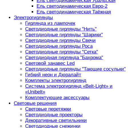
Ель светодинамическая Уральская
Ель светодинамическая Евро-2
Ель светодинамическая Таёжная
Электрогирлянды
Гирлянда из лампочек
Светодиодные гирлянды "Нить"
Светодиодные гирлянды "Шарики"
Светодиодные гирлянды Свечи
Светодиодные гирлянды Роса
Светодиодные гирлянды "Сетка"
Светодиодная гирлянда "Бахрома"
Световой занавес Led
Светодиодные гирлянды "Тающие сосульки"
Гибкий неон и Дюралайт
Комплекты электрогирлянд
Система электрогирлянд «Belt-Light» и
«Unibelt»
Комплектующие аксессуары
Световые решения
Световые перетяжки
Светодиодные проекторы
Декоративные светильники
Светодиодные снежинки