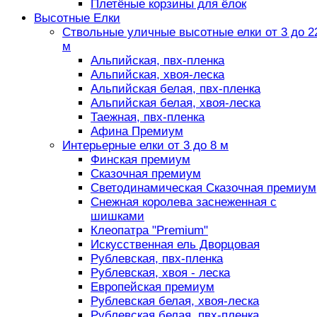
Плетёные корзины для ёлок
Высотные Елки
Ствольные уличные высотные елки от 3 до 2
м
Альпийская, пвх-пленка
Альпийская, хвоя-леска
Альпийская белая, пвх-пленка
Альпийская белая, хвоя-леска
Таежная, пвх-пленка
Афина Премиум
Интерьерные елки от 3 до 8 м
Финская премиум
Сказочная премиум
Светодинамическая Сказочная премиум
Снежная королева заснеженная с
шишками
Клеопатра "Premium"
Искусственная ель Дворцовая
Рублевская, пвх-пленка
Рублевская, хвоя - леска
Европейская премиум
Рублевская белая, хвоя-леска
Рублевская белая, пвх-пленка