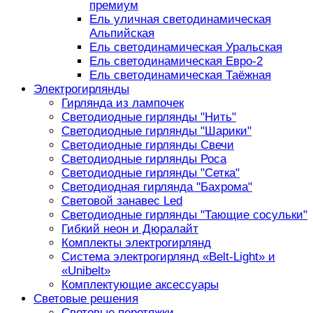
премиум
Ель уличная светодинамическая
Альпийская
Ель светодинамическая Уральская
Ель светодинамическая Евро-2
Ель светодинамическая Таёжная
Электрогирлянды
Гирлянда из лампочек
Светодиодные гирлянды "Нить"
Светодиодные гирлянды "Шарики"
Светодиодные гирлянды Свечи
Светодиодные гирлянды Роса
Светодиодные гирлянды "Сетка"
Светодиодная гирлянда "Бахрома"
Световой занавес Led
Светодиодные гирлянды "Тающие сосульки"
Гибкий неон и Дюралайт
Комплекты электрогирлянд
Система электрогирлянд «Belt-Light» и
«Unibelt»
Комплектующие аксессуары
Световые решения
Световые перетяжки