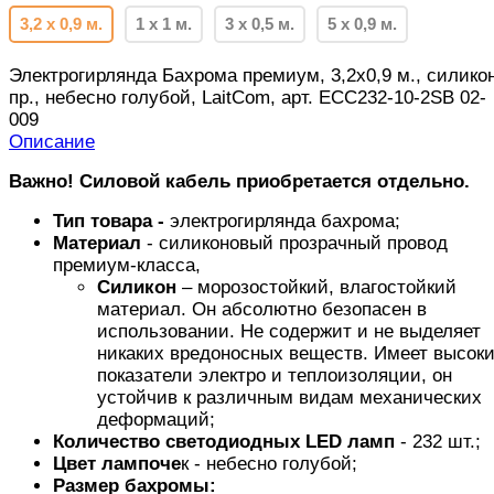
3,2 х 0,9 м.
1 х 1 м.
3 х 0,5 м.
5 х 0,9 м.
Электрогирлянда Бахрома премиум, 3,2х0,9 м., силикон
пр., небесно голубой, LaitCom, арт. ECC232-10-2SB 02-
009
Описание
Важно! Силовой кабель приобретается отдельно.
Тип товара -
электрогирлянда бахрома;
Материал
- силиконовый прозрачный провод
премиум-класса,
Силикон
– морозостойкий, влагостойкий
материал. Он абсолютно безопасен в
использовании. Не содержит и не выделяет
никаких вредоносных веществ. Имеет высок
показатели электро и теплоизоляции, он
устойчив к различным видам механических
деформаций;
Количество светодиодных LED ламп
- 232 шт.;
Цвет лампоче
к - небесно голубой;
Размер бахромы: