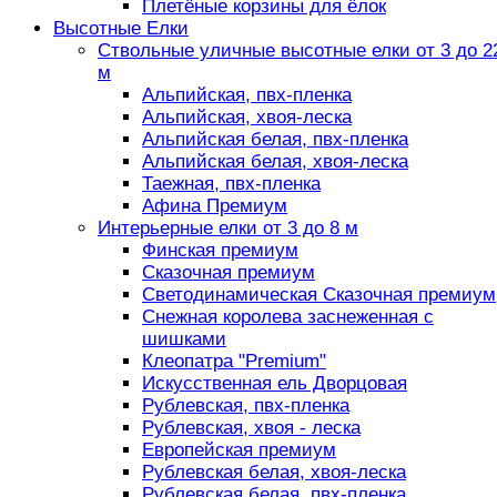
Плетёные корзины для ёлок
Высотные Елки
Ствольные уличные высотные елки от 3 до 2
м
Альпийская, пвх-пленка
Альпийская, хвоя-леска
Альпийская белая, пвх-пленка
Альпийская белая, хвоя-леска
Таежная, пвх-пленка
Афина Премиум
Интерьерные елки от 3 до 8 м
Финская премиум
Сказочная премиум
Светодинамическая Сказочная премиум
Снежная королева заснеженная с
шишками
Клеопатра "Premium"
Искусственная ель Дворцовая
Рублевская, пвх-пленка
Рублевская, хвоя - леска
Европейская премиум
Рублевская белая, хвоя-леска
Рублевская белая, пвх-пленка