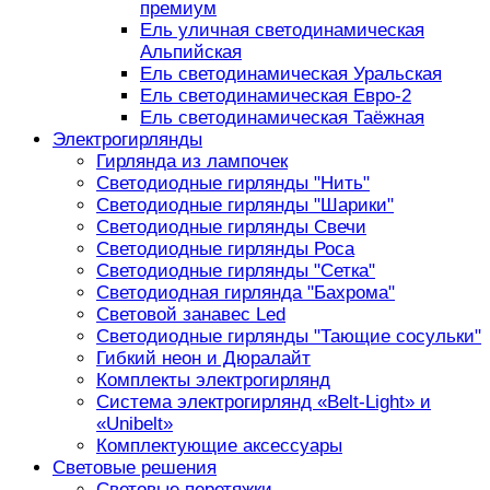
премиум
Ель уличная светодинамическая
Альпийская
Ель светодинамическая Уральская
Ель светодинамическая Евро-2
Ель светодинамическая Таёжная
Электрогирлянды
Гирлянда из лампочек
Светодиодные гирлянды "Нить"
Светодиодные гирлянды "Шарики"
Светодиодные гирлянды Свечи
Светодиодные гирлянды Роса
Светодиодные гирлянды "Сетка"
Светодиодная гирлянда "Бахрома"
Световой занавес Led
Светодиодные гирлянды "Тающие сосульки"
Гибкий неон и Дюралайт
Комплекты электрогирлянд
Система электрогирлянд «Belt-Light» и
«Unibelt»
Комплектующие аксессуары
Световые решения
Световые перетяжки