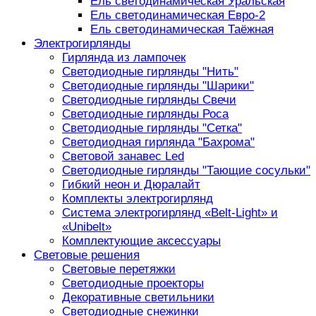
Ель светодинамическая Уральская
Ель светодинамическая Евро-2
Ель светодинамическая Таёжная
Электрогирлянды
Гирлянда из лампочек
Светодиодные гирлянды "Нить"
Светодиодные гирлянды "Шарики"
Светодиодные гирлянды Свечи
Светодиодные гирлянды Роса
Светодиодные гирлянды "Сетка"
Светодиодная гирлянда "Бахрома"
Световой занавес Led
Светодиодные гирлянды "Тающие сосульки"
Гибкий неон и Дюралайт
Комплекты электрогирлянд
Система электрогирлянд «Belt-Light» и
«Unibelt»
Комплектующие аксессуары
Световые решения
Световые перетяжки
Светодиодные проекторы
Декоративные светильники
Светодиодные снежинки