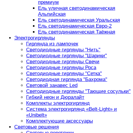
премиум
Ель уличная светодинамическая
Альпийская
Ель светодинамическая Уральская
Ель светодинамическая Евро-2
Ель светодинамическая Таёжная
Электрогирлянды
Гирлянда из лампочек
Светодиодные гирлянды "Нить"
Светодиодные гирлянды "Шарики"
Светодиодные гирлянды Свечи
Светодиодные гирлянды Роса
Светодиодные гирлянды "Сетка"
Светодиодная гирлянда "Бахрома"
Световой занавес Led
Светодиодные гирлянды "Тающие сосульки"
Гибкий неон и Дюралайт
Комплекты электрогирлянд
Система электрогирлянд «Belt-Light» и
«Unibelt»
Комплектующие аксессуары
Световые решения
Световые перетяжки