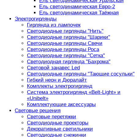
Ель светодинамическая Уральская
Ель светодинамическая Евро-2
Ель светодинамическая Таёжная
Электрогирлянды
Гирлянда из лампочек
Светодиодные гирлянды "Нить"
Светодиодные гирлянды "Шарики"
Светодиодные гирлянды Свечи
Светодиодные гирлянды Роса
Светодиодные гирлянды "Сетка"
Светодиодная гирлянда "Бахрома"
Световой занавес Led
Светодиодные гирлянды "Тающие сосульки"
Гибкий неон и Дюралайт
Комплекты электрогирлянд
Система электрогирлянд «Belt-Light» и
«Unibelt»
Комплектующие аксессуары
Световые решения
Световые перетяжки
Светодиодные проекторы
Декоративные светильники
Светодиодные снежинки