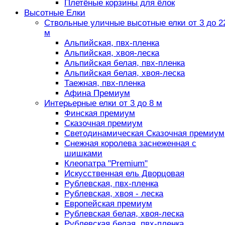
Плетёные корзины для ёлок
Высотные Елки
Ствольные уличные высотные елки от 3 до 2
м
Альпийская, пвх-пленка
Альпийская, хвоя-леска
Альпийская белая, пвх-пленка
Альпийская белая, хвоя-леска
Таежная, пвх-пленка
Афина Премиум
Интерьерные елки от 3 до 8 м
Финская премиум
Сказочная премиум
Светодинамическая Сказочная премиум
Снежная королева заснеженная с
шишками
Клеопатра "Premium"
Искусственная ель Дворцовая
Рублевская, пвх-пленка
Рублевская, хвоя - леска
Европейская премиум
Рублевская белая, хвоя-леска
Рублевская белая, пвх-пленка