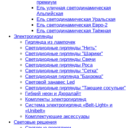
премиум
Ель уличная светодинамическая
Альпийская
Ель светодинамическая Уральская
Ель светодинамическая Евро-2
Ель светодинамическая Таёжная
Электрогирлянды
Гирлянда из лампочек
Светодиодные гирлянды "Нить"
Светодиодные гирлянды "Шарики"
Светодиодные гирлянды Свечи
Светодиодные гирлянды Роса
Светодиодные гирлянды "Сетка"
Светодиодная гирлянда "Бахрома"
Световой занавес Led
Светодиодные гирлянды "Тающие сосульки"
Гибкий неон и Дюралайт
Комплекты электрогирлянд
Система электрогирлянд «Belt-Light» и
«Unibelt»
Комплектующие аксессуары
Световые решения
Световые перетяжки