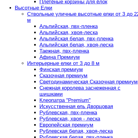
Плетёные корзины для ёлок
Высотные Елки
Ствольные уличные высотные елки от 3 до 2
м
Альпийская, пвх-пленка
Альпийская, хвоя-леска
Альпийская белая, пвх-пленка
Альпийская белая, хвоя-леска
Таежная, пвх-пленка
Афина Премиум
Интерьерные елки от 3 до 8 м
Финская премиум
Сказочная премиум
Светодинамическая Сказочная премиум
Снежная королева заснеженная с
шишками
Клеопатра "Premium"
Искусственная ель Дворцовая
Рублевская, пвх-пленка
Рублевская, хвоя - леска
Европейская премиум
Рублевская белая, хвоя-леска
Рублевская белая, пвх-пленка