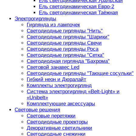
Ель светодинамическая Уральская
Ель светодинамическая Евро-2
Ель светодинамическая Таёжная
Электрогирлянды
Гирлянда из лампочек
Светодиодные гирлянды "Нить"
Светодиодные гирлянды "Шарики"
Светодиодные гирлянды Свечи
Светодиодные гирлянды Роса
Светодиодные гирлянды "Сетка"
Светодиодная гирлянда "Бахрома"
Световой занавес Led
Светодиодные гирлянды "Тающие сосульки"
Гибкий неон и Дюралайт
Комплекты электрогирлянд
Система электрогирлянд «Belt-Light» и
«Unibelt»
Комплектующие аксессуары
Световые решения
Световые перетяжки
Светодиодные проекторы
Декоративные светильники
Светодиодные снежинки